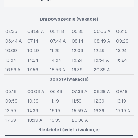
Dni powszednie (wakacje)
04:35
04:58 A
05:11 B
05:35
06:05 A
06:16
06:44 A
07:14
07:44 A
08:14
08:49 A
09:29
10:09
10:49
11:29
12:09
12:49
13:24
13:54
14:24
14:54
15:24
15:54 A
16:24
16:56 A
17:56
18:56 A
19:39
20:36 A
Soboty (wakacje)
05:18
06:08 A
06:48
07:38 A
08:39 A
09:19
09:59
10:39
11:19
11:59
12:39
13:19
13:59
14:39
15:19
15:59 A
16:39
17:19 A
17:59
18:39 A
19:39
20:36 A
Niedziele i święta (wakacje)