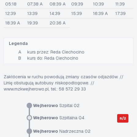
05:18
07:38 A
08:39 A
09:39
10:39
11:39
12:39
13:39
14:39
15:39
16:39 A
17:39
18:39 A
19:39
20:36 A
Legenda
A
kurs przez: Reda Ciechocino
B
kurs do: Reda Ciechocino
Zakłócenia w ruchu powodują zmiany czasów odjazdów. //
Linię obsługują autobusy niskopodłogowe. //
www.mzkwejherowo.pl, tel.: 58 572 29 33
Wejherowo
Szpital 02
Wejherowo
Szpitalna 04
n/ż
Wejherowo
Nadrzeczna 02