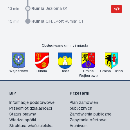
13
Rumia
Jeziorna 01
min
n/ż
15
Rumia
C.H. „Port Rumia” 01
min
Obsługiwane gminy i miasta
Wejherowo
Rumia
Reda
Gmina
Gmina Luzino
Wejherowo
BIP
Przetargi
Informacje podstawowe
Plan zamówień
Przedmiot działalności
publicznych
Status prawny
Zamówienia publiczne
Władze spółki
Zapytania ofertowe
Struktura właścicielska
Archiwum