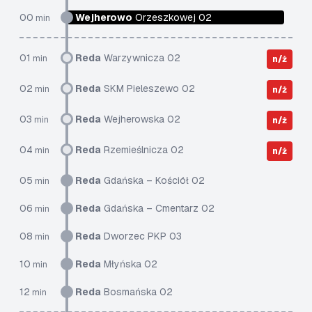
00
Wejherowo
Orzeszkowej 02
min
01
Reda
Warzywnicza 02
min
n/ż
02
Reda
SKM Pieleszewo 02
min
n/ż
03
Reda
Wejherowska 02
min
n/ż
04
Reda
Rzemieślnicza 02
min
n/ż
05
Reda
Gdańska – Kościół 02
min
06
Reda
Gdańska – Cmentarz 02
min
08
Reda
Dworzec PKP 03
min
10
Reda
Młyńska 02
min
12
Reda
Bosmańska 02
min