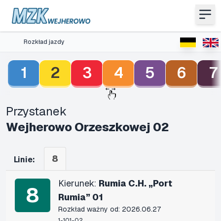
Rozkład jazdy
1
2
3
4
5
6
7
Przystanek
Wejherowo Orzeszkowej 02
8
Linie:
Kierunek:
Rumia C.H. „Port
8
Rumia” 01
Rozkład ważny od: 2026.06.27
1-101-02