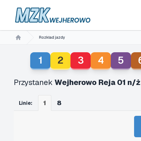
Rozkład jazdy
Home
1
2
3
4
5
Przystanek
Wejherowo Reja 01 n/ż
1
8
Linie: