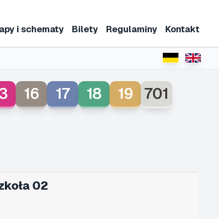
apy i schematy
Bilety
Regulaminy
Kontakt
3
16
17
18
19
701
zkoła 02