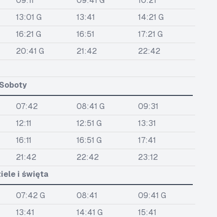
09:11
09:41 G
10:21
13:01 G
13:41
14:21 G
16:21 G
16:51
17:21 G
20:41 G
21:42
22:42
Soboty
07:42
08:41 G
09:31
12:11
12:51 G
13:31
16:11
16:51 G
17:41
21:42
22:42
23:12
iele i święta
07:42 G
08:41
09:41 G
13:41
14:41 G
15:41