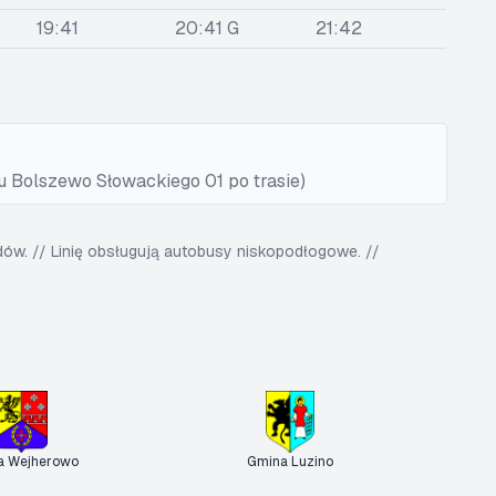
19:41
20:41 G
21:42
u Bolszewo Słowackiego 01 po trasie)
w. // Linię obsługują autobusy niskopodłogowe. //
a Wejherowo
Gmina Luzino