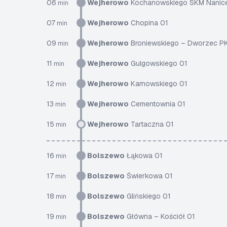
06
Wejherowo
Kochanowskiego SKM Nanic
min
07
Wejherowo
Chopina 01
min
09
Wejherowo
Broniewskiego – Dworzec P
min
11
Wejherowo
Gulgowskiego 01
min
12
Wejherowo
Karnowskiego 01
min
13
Wejherowo
Cementownia 01
min
15
Wejherowo
Tartaczna 01
min
16
Bolszewo
Łąkowa 01
min
17
Bolszewo
Świerkowa 01
min
18
Bolszewo
Glińskiego 01
min
19
Bolszewo
Główna – Kościół 01
min