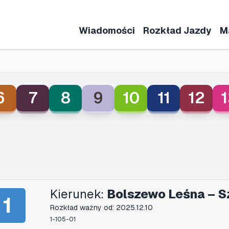
Wiadomości
Rozkład Jazdy
M
6
7
8
9
10
11
12
1
Kierunek:
Bolszewo Leśna – S
1
Rozkład ważny od: 2025.12.10
1-105-01