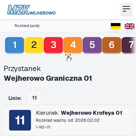
Rozkład jazdy
1
2
3
4
5
6
7
Przystanek
Wejherowo Graniczna 01
11
Linie:
Kierunek:
Wejherowo Krofeya 01
11
Rozkład ważny od: 2026.02.02
1-162-01