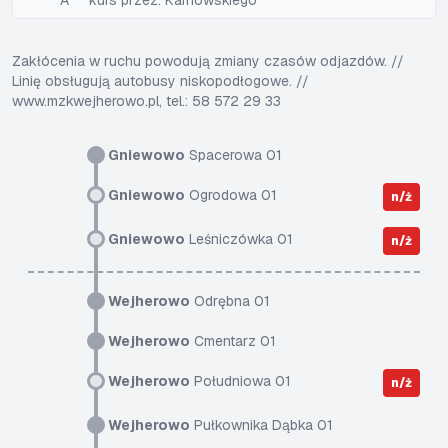
A
kurs przez: Karnowskiego
Zakłócenia w ruchu powodują zmiany czasów odjazdów. //
Linię obsługują autobusy niskopodłogowe. //
www.mzkwejherowo.pl, tel.: 58 572 29 33
Gniewowo
Spacerowa 01
Gniewowo
Ogrodowa 01
n/ż
Gniewowo
Leśniczówka 01
n/ż
Wejherowo
Odrębna 01
Wejherowo
Cmentarz 01
Wejherowo
Południowa 01
n/ż
Wejherowo
Pułkownika Dąbka 01