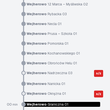
Wejherowo
12 Marca – Myśliwska 02
Wejherowo
Rybacka 03
Wejherowo
Necla 01
Wejherowo
Prusa – Szkoła 01
Wejherowo
Pomorska 01
Wejherowo
Kochanowskiego 01
Wejherowo
Obrońców Helu 01
Wejherowo
Nadrzeczna 03
n/ż
Wejherowo
Nanicka 01
Wejherowo
Okrężna 01
n/ż
00
Wejherowo
Graniczna 01
min