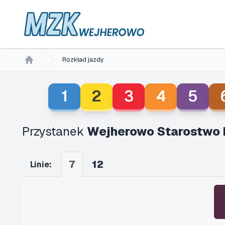
Rozkład jazdy
Home
1
2
3
4
5
Przystanek
Wejherowo Starostwo 
7
12
Linie: