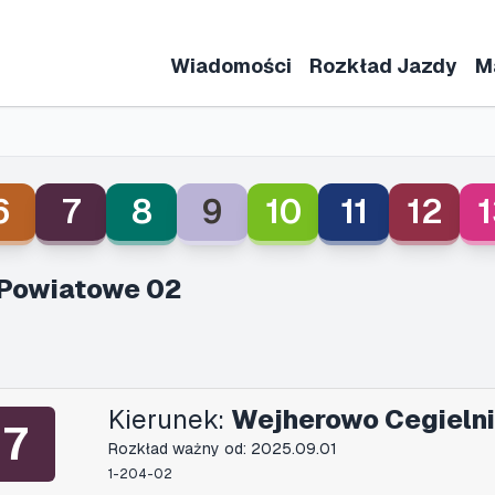
Wiadomości
Rozkład Jazdy
M
6
7
8
9
10
11
12
1
Powiatowe 02
Kierunek:
Wejherowo Cegielni
7
Rozkład ważny od: 2025.09.01
1-204-02