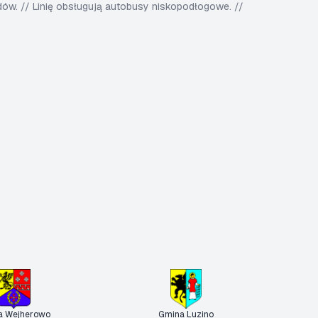
w. // Linię obsługują autobusy niskopodłogowe. //
a Wejherowo
Gmina Luzino