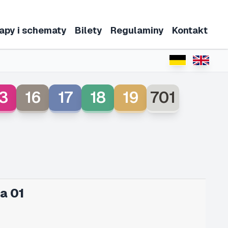
apy i schematy
Bilety
Regulaminy
Kontakt
3
16
17
18
19
701
a 01