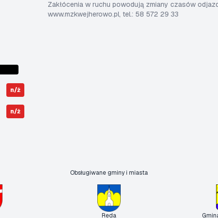
Zakłócenia w ruchu powodują zmiany czasów odjazdó
www.mzkwejherowo.pl, tel.: 58 572 29 33
n/ż
n/ż
Obsługiwane gminy i miasta
Reda
Gmin