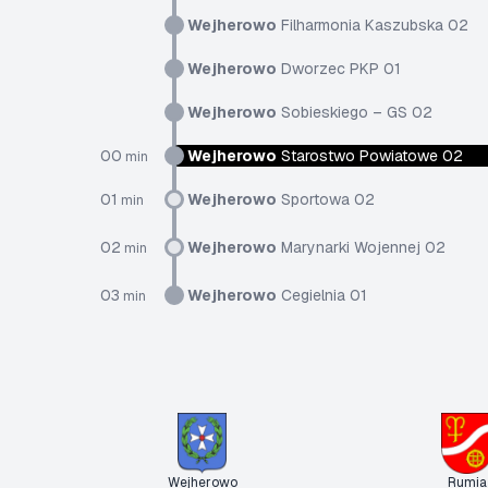
Wejherowo
Filharmonia Kaszubska 02
Wejherowo
Dworzec PKP 01
Wejherowo
Sobieskiego – GS 02
00
Wejherowo
Starostwo Powiatowe 02
min
01
Wejherowo
Sportowa 02
min
02
Wejherowo
Marynarki Wojennej 02
min
03
Wejherowo
Cegielnia 01
min
Wejherowo
Rumia