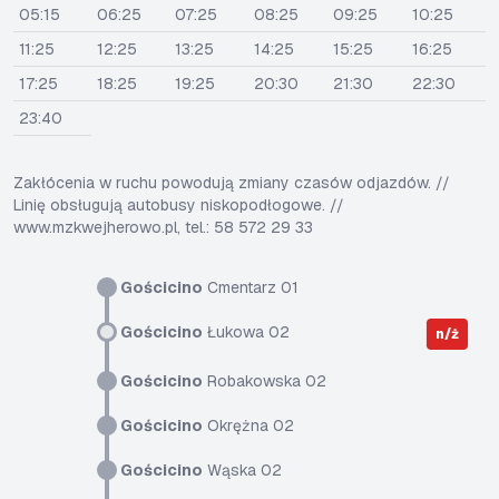
05:15
06:25
07:25
08:25
09:25
10:25
11:25
12:25
13:25
14:25
15:25
16:25
17:25
18:25
19:25
20:30
21:30
22:30
23:40
Zakłócenia w ruchu powodują zmiany czasów odjazdów. //
Linię obsługują autobusy niskopodłogowe. //
www.mzkwejherowo.pl, tel.: 58 572 29 33
Gościcino
Cmentarz 01
Gościcino
Łukowa 02
n/ż
Gościcino
Robakowska 02
Gościcino
Okrężna 02
Gościcino
Wąska 02