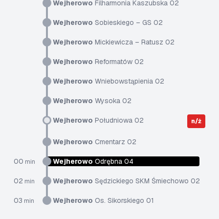
Wejherowo
Filharmonia Kaszubska 02
Wejherowo
Sobieskiego – GS 02
Wejherowo
Mickiewicza – Ratusz 02
Wejherowo
Reformatów 02
Wejherowo
Wniebowstąpienia 02
Wejherowo
Wysoka 02
Wejherowo
Południowa 02
n/ż
Wejherowo
Cmentarz 02
00
Wejherowo
Odrębna 04
min
02
Wejherowo
Sędzickiego SKM Śmiechowo 02
min
03
Wejherowo
Os. Sikorskiego 01
min