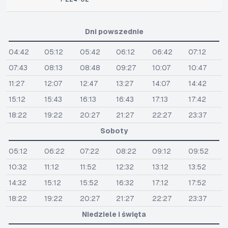
Dni powszednie
04:42
05:12
05:42
06:12
06:42
07:12
07:43
08:13
08:48
09:27
10:07
10:47
11:27
12:07
12:47
13:27
14:07
14:42
15:12
15:43
16:13
16:43
17:13
17:42
18:22
19:22
20:27
21:27
22:27
23:37
Soboty
05:12
06:22
07:22
08:22
09:12
09:52
10:32
11:12
11:52
12:32
13:12
13:52
14:32
15:12
15:52
16:32
17:12
17:52
18:22
19:22
20:27
21:27
22:27
23:37
Niedziele i święta