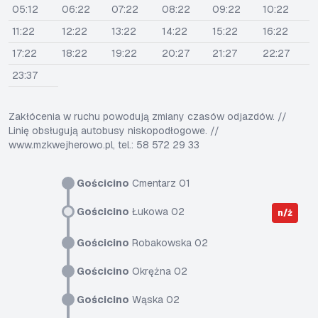
05:12
06:22
07:22
08:22
09:22
10:22
11:22
12:22
13:22
14:22
15:22
16:22
17:22
18:22
19:22
20:27
21:27
22:27
23:37
Zakłócenia w ruchu powodują zmiany czasów odjazdów. //
Linię obsługują autobusy niskopodłogowe. //
www.mzkwejherowo.pl, tel.: 58 572 29 33
Gościcino
Cmentarz 01
Gościcino
Łukowa 02
n/ż
Gościcino
Robakowska 02
Gościcino
Okrężna 02
Gościcino
Wąska 02