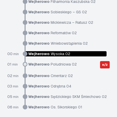
Wejherowo
Filharmonia Kaszubska 02
Wejherowo
Sobieskiego – GS 02
Wejherowo
Mickiewicza – Ratusz 02
Wejherowo
Reformatów 02
Wejherowo
Wniebowstąpienia 02
00
Wejherowo
Wysoka 02
min
01
Wejherowo
Południowa 02
min
n/ż
02
Wejherowo
Cmentarz 02
min
03
Wejherowo
Odrębna 04
min
05
Wejherowo
Sędzickiego SKM Śmiechowo 02
min
06
Wejherowo
Os. Sikorskiego 01
min