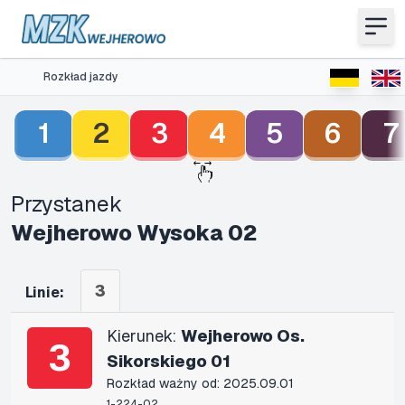
Rozkład jazdy
1
2
3
4
5
6
7
Przystanek
Wejherowo Wysoka 02
3
Linie:
Kierunek:
Wejherowo Os.
3
Sikorskiego 01
Rozkład ważny od: 2025.09.01
1-224-02