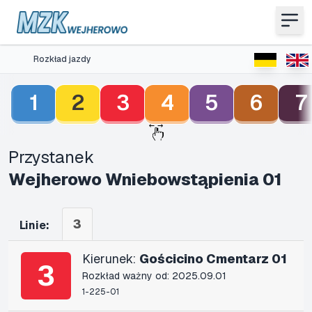
Rozkład jazdy
1
2
3
4
5
6
7
Przystanek
Wejherowo Wniebowstąpienia 01
3
Linie:
Kierunek:
Gościcino Cmentarz 01
3
Rozkład ważny od: 2025.09.01
1-225-01