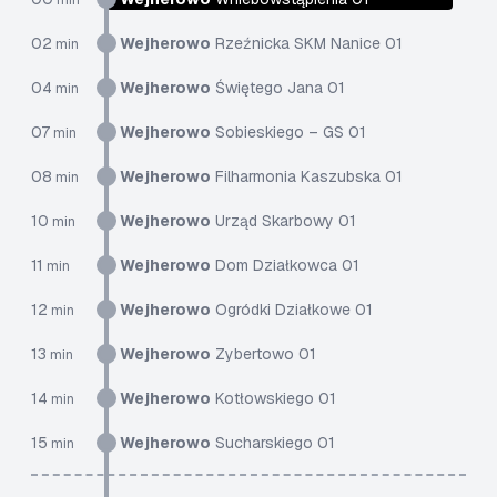
min
02
Wejherowo
Rzeźnicka SKM Nanice 01
min
04
Wejherowo
Świętego Jana 01
min
07
Wejherowo
Sobieskiego – GS 01
min
08
Wejherowo
Filharmonia Kaszubska 01
min
10
Wejherowo
Urząd Skarbowy 01
min
11
Wejherowo
Dom Działkowca 01
min
12
Wejherowo
Ogródki Działkowe 01
min
13
Wejherowo
Zybertowo 01
min
14
Wejherowo
Kotłowskiego 01
min
15
Wejherowo
Sucharskiego 01
min