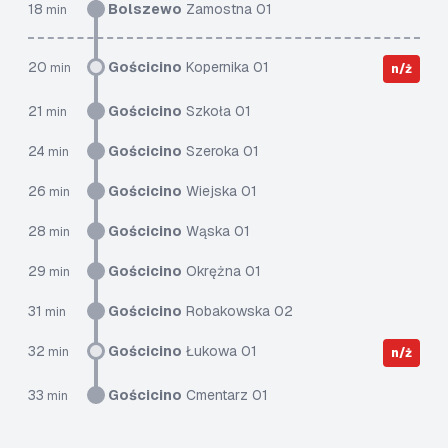
18
Bolszewo
Zamostna 01
min
20
Gościcino
Kopernika 01
min
n/ż
21
Gościcino
Szkoła 01
min
24
Gościcino
Szeroka 01
min
26
Gościcino
Wiejska 01
min
28
Gościcino
Wąska 01
min
29
Gościcino
Okrężna 01
min
31
Gościcino
Robakowska 02
min
32
Gościcino
Łukowa 01
min
n/ż
33
Gościcino
Cmentarz 01
min