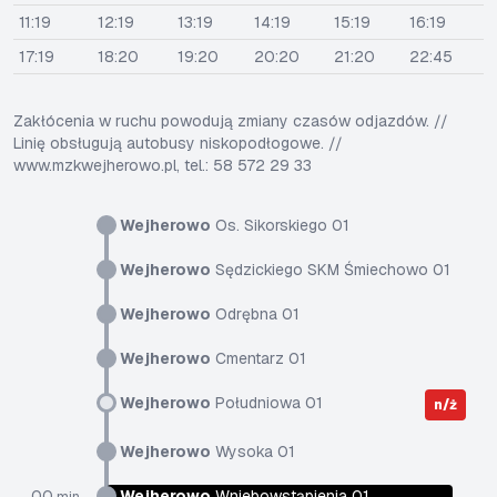
11:19
12:19
13:19
14:19
15:19
16:19
17:19
18:20
19:20
20:20
21:20
22:45
Zakłócenia w ruchu powodują zmiany czasów odjazdów. //
Linię obsługują autobusy niskopodłogowe. //
www.mzkwejherowo.pl, tel.: 58 572 29 33
Wejherowo
Os. Sikorskiego 01
Wejherowo
Sędzickiego SKM Śmiechowo 01
Wejherowo
Odrębna 01
Wejherowo
Cmentarz 01
Wejherowo
Południowa 01
n/ż
Wejherowo
Wysoka 01
00
Wejherowo
Wniebowstąpienia 01