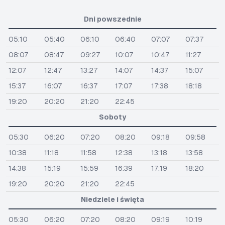
Dni powszednie
05:10
05:40
06:10
06:40
07:07
07:37
08:07
08:47
09:27
10:07
10:47
11:27
12:07
12:47
13:27
14:07
14:37
15:07
15:37
16:07
16:37
17:07
17:38
18:18
19:20
20:20
21:20
22:45
Soboty
05:30
06:20
07:20
08:20
09:18
09:58
10:38
11:18
11:58
12:38
13:18
13:58
14:38
15:19
15:59
16:39
17:19
18:20
19:20
20:20
21:20
22:45
Niedziele i święta
05:30
06:20
07:20
08:20
09:19
10:19