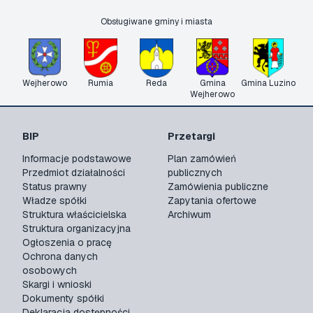
Obsługiwane gminy i miasta
Wejherowo
Rumia
Reda
Gmina
Gmina Luzino
Wejherowo
BIP
Przetargi
Informacje podstawowe
Plan zamówień
Przedmiot działalności
publicznych
Status prawny
Zamówienia publiczne
Władze spółki
Zapytania ofertowe
Struktura właścicielska
Archiwum
Struktura organizacyjna
Ogłoszenia o pracę
Ochrona danych
osobowych
Skargi i wnioski
Dokumenty spółki
Deklaracja dostępności