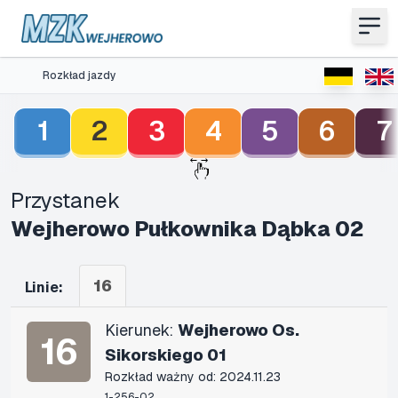
Rozkład jazdy
1
2
3
4
5
6
7
Przystanek
Wejherowo Pułkownika Dąbka 02
16
Linie:
Kierunek:
Wejherowo Os.
16
Sikorskiego 01
Rozkład ważny od: 2024.11.23
1-256-02