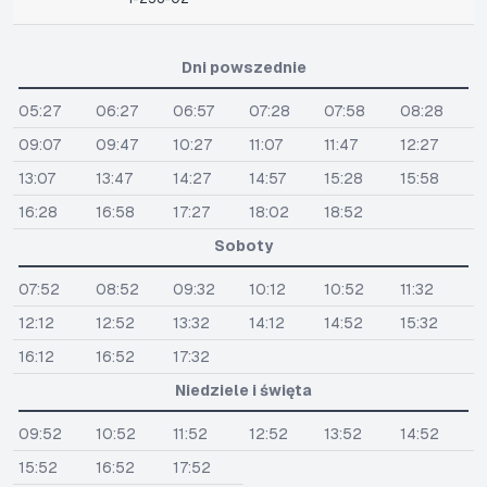
Dni powszednie
05:27
06:27
06:57
07:28
07:58
08:28
09:07
09:47
10:27
11:07
11:47
12:27
13:07
13:47
14:27
14:57
15:28
15:58
16:28
16:58
17:27
18:02
18:52
Soboty
07:52
08:52
09:32
10:12
10:52
11:32
12:12
12:52
13:32
14:12
14:52
15:32
16:12
16:52
17:32
Niedziele i święta
09:52
10:52
11:52
12:52
13:52
14:52
15:52
16:52
17:52