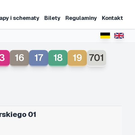
apy i schematy
Bilety
Regulaminy
Kontakt
3
16
17
18
19
701
rskiego 01