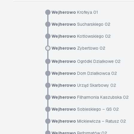
Wejherowo
Krofeya 01
Wejherowo
Sucharskiego 02
Wejherowo
Kotłowskiego 02
Wejherowo
Zybertowo 02
Wejherowo
Ogródki Działkowe 02
Wejherowo
Dom Działkowca 02
Wejherowo
Urząd Skarbowy 02
Wejherowo
Filharmonia Kaszubska 02
Wejherowo
Sobieskiego – GS 02
Wejherowo
Mickiewicza – Ratusz 02
Wejherowo
Reformatów 02