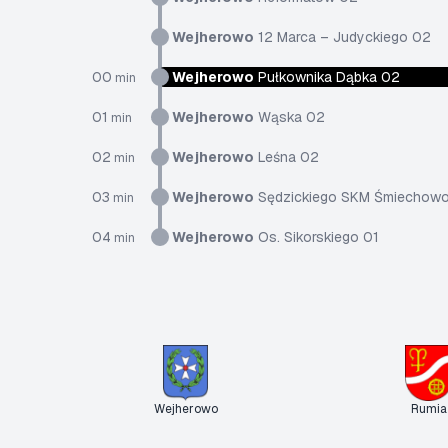
Wejherowo
12 Marca – Judyckiego 02
00
Wejherowo
Pułkownika Dąbka 02
min
01
Wejherowo
Wąska 02
min
02
Wejherowo
Leśna 02
min
03
Wejherowo
Sędzickiego SKM Śmiechow
min
04
Wejherowo
Os. Sikorskiego 01
min
Wejherowo
Rumia