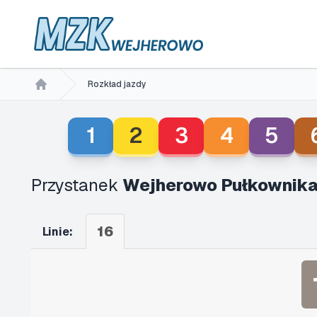
Rozkład jazdy
Home
1
2
3
4
5
Przystanek
Wejherowo Pułkownika
16
Linie: