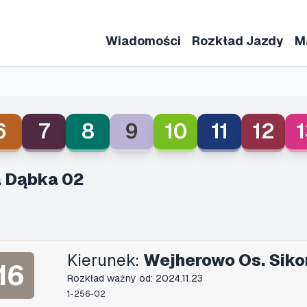
Wiadomości
Rozkład Jazdy
M
6
7
8
9
10
11
12
1
 Dąbka 02
Kierunek:
Wejherowo Os. Siko
16
Rozkład ważny od: 2024.11.23
1-256-02