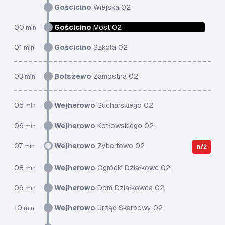
Gościcino
Wiejska 02
00
Gościcino
Most 02
min
01
Gościcino
Szkoła 02
min
03
Bolszewo
Zamostna 02
min
05
Wejherowo
Sucharskiego 02
min
06
Wejherowo
Kotłowskiego 02
min
07
Wejherowo
Zybertowo 02
min
n/ż
08
Wejherowo
Ogródki Działkowe 02
min
09
Wejherowo
Dom Działkowca 02
min
10
Wejherowo
Urząd Skarbowy 02
min