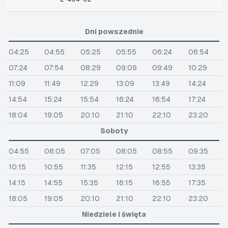
Dni powszednie
04:25
04:55
05:25
05:55
06:24
06:54
07:24
07:54
08:29
09:09
09:49
10:29
11:09
11:49
12:29
13:09
13:49
14:24
14:54
15:24
15:54
16:24
16:54
17:24
18:04
19:05
20:10
21:10
22:10
23:20
Soboty
04:55
06:05
07:05
08:05
08:55
09:35
10:15
10:55
11:35
12:15
12:55
13:35
14:15
14:55
15:35
16:15
16:55
17:35
18:05
19:05
20:10
21:10
22:10
23:20
Niedziele i święta