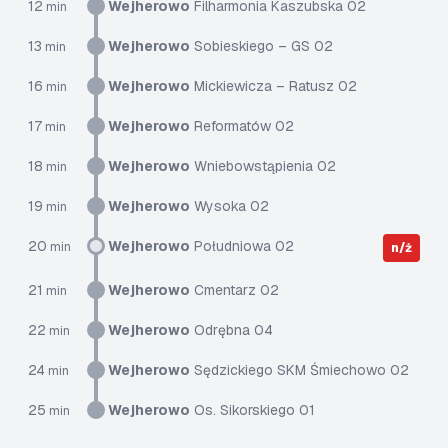
12
Wejherowo
Filharmonia Kaszubska 02
min
13
Wejherowo
Sobieskiego – GS 02
min
16
Wejherowo
Mickiewicza – Ratusz 02
min
17
Wejherowo
Reformatów 02
min
18
Wejherowo
Wniebowstąpienia 02
min
19
Wejherowo
Wysoka 02
min
20
Wejherowo
Południowa 02
min
n/ż
21
Wejherowo
Cmentarz 02
min
22
Wejherowo
Odrębna 04
min
24
Wejherowo
Sędzickiego SKM Śmiechowo 02
min
25
Wejherowo
Os. Sikorskiego 01
min