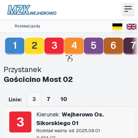
Rozkład jazdy
1
2
3
4
5
6
7
Przystanek
Gościcino Most 02
3
7
10
Linie:
Kierunek:
Wejherowo Os.
3
Sikorskiego 01
Rozkład ważny od: 2025.09.01
2-404-02