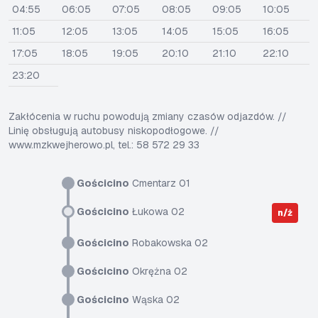
04:55
06:05
07:05
08:05
09:05
10:05
11:05
12:05
13:05
14:05
15:05
16:05
17:05
18:05
19:05
20:10
21:10
22:10
23:20
Zakłócenia w ruchu powodują zmiany czasów odjazdów. //
Linię obsługują autobusy niskopodłogowe. //
www.mzkwejherowo.pl, tel.: 58 572 29 33
Gościcino
Cmentarz 01
Gościcino
Łukowa 02
n/ż
Gościcino
Robakowska 02
Gościcino
Okrężna 02
Gościcino
Wąska 02