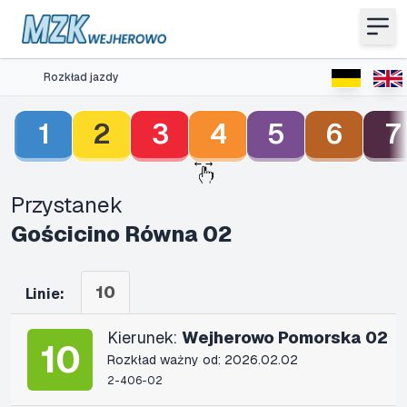
Rozkład jazdy
1
2
3
4
5
6
7
Przystanek
Gościcino Równa 02
10
Linie:
Kierunek:
Wejherowo Pomorska 02
10
Rozkład ważny od: 2026.02.02
2-406-02