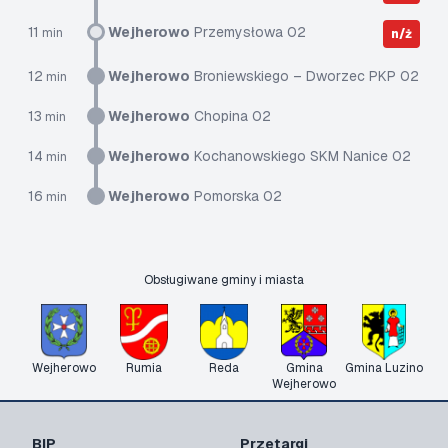
11
Wejherowo
Przemysłowa 02
min
n/ż
12
Wejherowo
Broniewskiego – Dworzec PKP 02
min
13
Wejherowo
Chopina 02
min
14
Wejherowo
Kochanowskiego SKM Nanice 02
min
16
Wejherowo
Pomorska 02
min
Obsługiwane gminy i miasta
Wejherowo
Rumia
Reda
Gmina
Gmina Luzino
Wejherowo
BIP
Przetargi