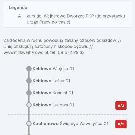
Legenda
A
kurs do: Wejherowo Dworzec PKP (do przystanku
Urząd Pracy po trasie)
Zakłócenia w ruchu powodują zmiany czasów odjazdów. //
Linię obsługują autobusy niskopodłogowe. //
www.mzkwejherowo.pl, tel.: 58 572 29 33
Kębłowo
Wiejska 01
Kębłowo
Leśna 01
Kębłowo
Kościół 01
Kębłowo
Ludowa 01
n/ż
Kochanowo
Świętego Wawrzyńca 01
n/ż