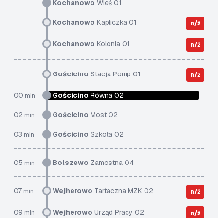
Kochanowo
Wieś 01
Kochanowo
Kapliczka 01
n/ż
Kochanowo
Kolonia 01
n/ż
Gościcino
Stacja Pomp 01
n/ż
00
Gościcino
Równa 02
min
02
Gościcino
Most 02
min
03
Gościcino
Szkoła 02
min
05
Bolszewo
Zamostna 04
min
07
Wejherowo
Tartaczna MZK 02
min
n/ż
09
Wejherowo
Urząd Pracy 02
min
n/ż