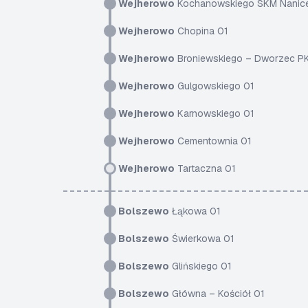
Wejherowo
Kochanowskiego SKM Nanic
Wejherowo
Chopina 01
Wejherowo
Broniewskiego – Dworzec P
Wejherowo
Gulgowskiego 01
Wejherowo
Karnowskiego 01
Wejherowo
Cementownia 01
Wejherowo
Tartaczna 01
Bolszewo
Łąkowa 01
Bolszewo
Świerkowa 01
Bolszewo
Glińskiego 01
Bolszewo
Główna – Kościół 01