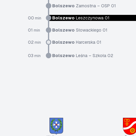
Bolszewo
Zamostna – OSP 01
00
Bolszewo
Leszczynowa 01
min
01
Bolszewo
Słowackiego 01
min
02
Bolszewo
Harcerska 01
min
03
Bolszewo
Leśna – Szkoła 02
min