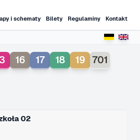
apy i schematy
Bilety
Regulaminy
Kontakt
3
16
17
18
19
701
zkoła 02