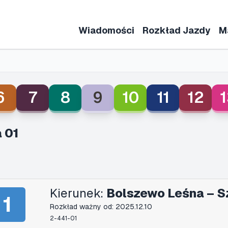
Wiadomości
Rozkład Jazdy
M
6
7
8
9
10
11
12
1
 01
Kierunek:
Bolszewo Leśna – S
1
Rozkład ważny od: 2025.12.10
2-441-01