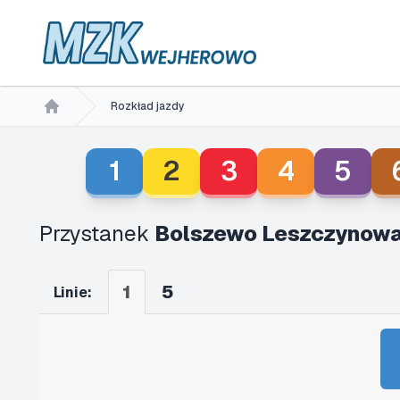
Rozkład jazdy
Home
1
2
3
4
5
Przystanek
Bolszewo Leszczynowa
1
5
Linie: