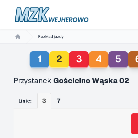
Rozkład jazdy
Home
1
2
3
4
5
Przystanek
Gościcino Wąska 02
3
7
Linie: