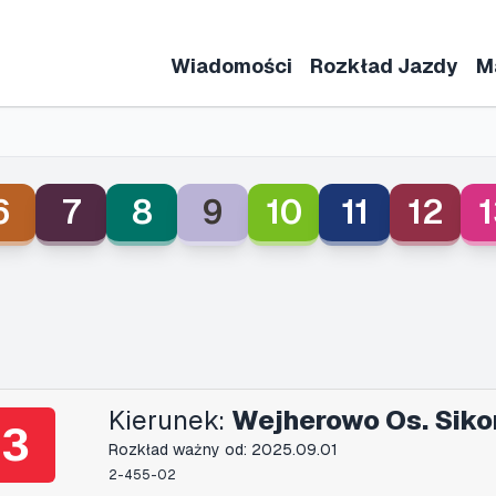
Wiadomości
Rozkład Jazdy
M
6
7
8
9
10
11
12
1
Kierunek:
Wejherowo Os. Siko
3
Rozkład ważny od: 2025.09.01
2-455-02