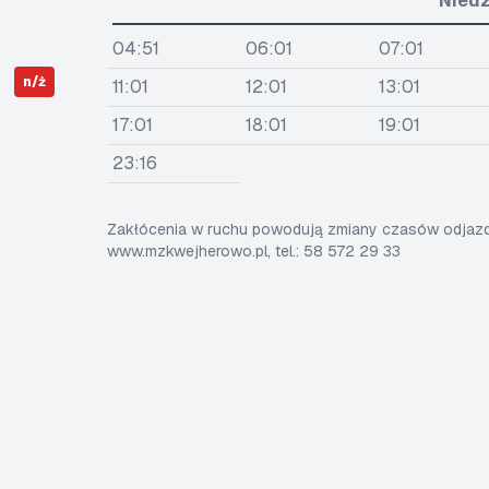
Niedz
04:51
06:01
07:01
n/ż
11:01
12:01
13:01
17:01
18:01
19:01
23:16
Zakłócenia w ruchu powodują zmiany czasów odjazdó
www.mzkwejherowo.pl, tel.: 58 572 29 33