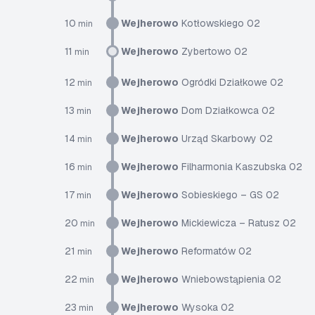
10
Wejherowo
Kotłowskiego 02
min
11
Wejherowo
Zybertowo 02
min
12
Wejherowo
Ogródki Działkowe 02
min
13
Wejherowo
Dom Działkowca 02
min
14
Wejherowo
Urząd Skarbowy 02
min
16
Wejherowo
Filharmonia Kaszubska 02
min
17
Wejherowo
Sobieskiego – GS 02
min
20
Wejherowo
Mickiewicza – Ratusz 02
min
21
Wejherowo
Reformatów 02
min
22
Wejherowo
Wniebowstąpienia 02
min
23
Wejherowo
Wysoka 02
min