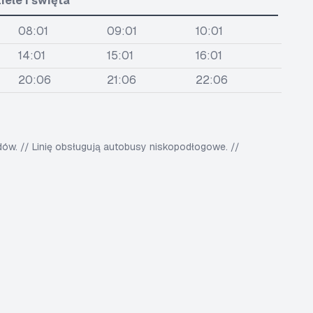
iele i święta
08:01
09:01
10:01
14:01
15:01
16:01
20:06
21:06
22:06
w. // Linię obsługują autobusy niskopodłogowe. //