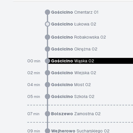
Gościcino
Cmentarz 01
Gościcino
Łukowa 02
Gościcino
Robakowska 02
Gościcino
Okrężna 02
00
Gościcino
Wąska 02
min
02
Gościcino
Wiejska 02
min
04
Gościcino
Most 02
min
05
Gościcino
Szkoła 02
min
07
Bolszewo
Zamostna 02
min
09
Wejherowo
Sucharskiego 02
min