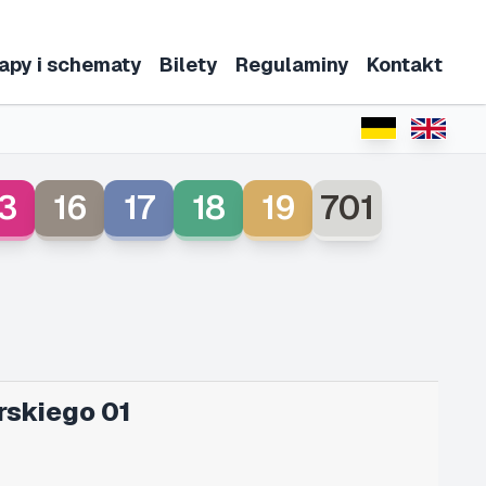
apy i schematy
Bilety
Regulaminy
Kontakt
3
16
17
18
19
701
rskiego 01