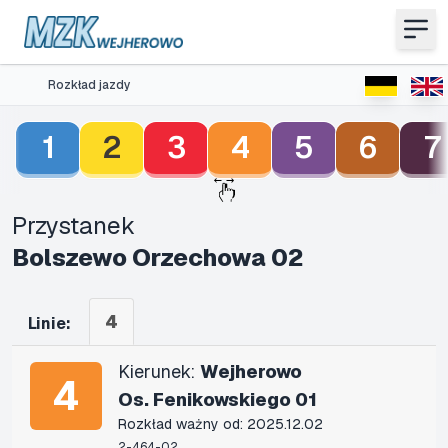
Rozkład jazdy
1
2
3
4
5
6
7
Przystanek
Bolszewo Orzechowa 02
4
Linie:
Kierunek:
Wejherowo
4
Os. Fenikowskiego 01
Rozkład ważny od: 2025.12.02
2-464-02