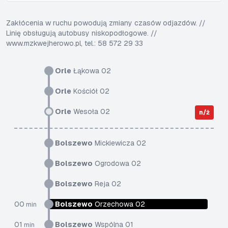
Zakłócenia w ruchu powodują zmiany czasów odjazdów. //
Linię obsługują autobusy niskopodłogowe. //
www.mzkwejherowo.pl, tel.: 58 572 29 33
Orle
Łąkowa 02
Orle
Kościół 02
Orle
Wesoła 02
n/ż
Bolszewo
Mickiewicza 02
Bolszewo
Ogrodowa 02
Bolszewo
Reja 02
00
Bolszewo
Orzechowa 02
min
01
Bolszewo
Wspólna 01
min