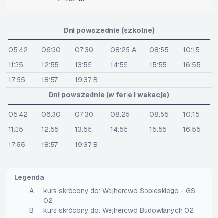
Dni powszednie (szkolne)
05:42
06:30
07:30
08:25 A
08:55
10:15
11:35
12:55
13:55
14:55
15:55
16:55
17:55
18:57
19:37 B
Dni powszednie (w ferie i wakacje)
05:42
06:30
07:30
08:25
08:55
10:15
11:35
12:55
13:55
14:55
15:55
16:55
17:55
18:57
19:37 B
Legenda
A
kurs skrócony do: Wejherowo Sobieskiego - GS
02
B
kurs skrócony do: Wejherowo Budowlanych 02