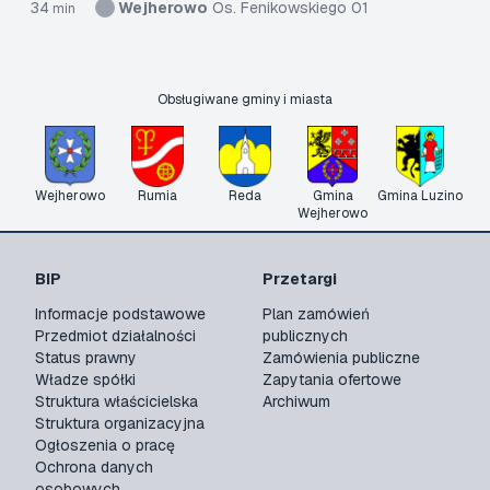
34
Wejherowo
Os. Fenikowskiego 01
min
Obsługiwane gminy i miasta
Wejherowo
Rumia
Reda
Gmina
Gmina Luzino
Wejherowo
BIP
Przetargi
Informacje podstawowe
Plan zamówień
Przedmiot działalności
publicznych
Status prawny
Zamówienia publiczne
Władze spółki
Zapytania ofertowe
Struktura właścicielska
Archiwum
Struktura organizacyjna
Ogłoszenia o pracę
Ochrona danych
osobowych