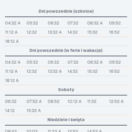
Dni powszednie (szkolne)
04:32 A
05:32
06:32
07:32
08:32 A
09:52
11:12 A
12:32
13:32 A
14:32
15:32
16:52
18:12 A
Dni powszednie (w ferie i wakacje)
04:32 A
05:32
06:32
07:32
08:32 A
09:52
11:12 A
12:32
13:32 A
14:32
15:32
16:52
18:12 A
Soboty
06:32
07:52 A
08:52
10:12 A
11:32
12:52 A
14:12
15:32 A
Niedziele i święta
08:42
10:02
11:22 A
12:52
14:52 A