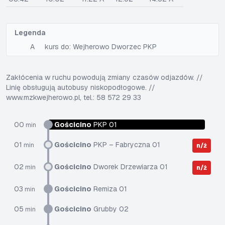
Legenda
A
kurs do: Wejherowo Dworzec PKP
Zakłócenia w ruchu powodują zmiany czasów odjazdów. //
Linię obsługują autobusy niskopodłogowe. //
www.mzkwejherowo.pl, tel.: 58 572 29 33
00
Gościcino
PKP 01
min
01
Gościcino
PKP – Fabryczna 01
min
n/ż
02
Gościcino
Dworek Drzewiarza 01
min
n/ż
03
Gościcino
Remiza 01
min
05
Gościcino
Grubby 02
min