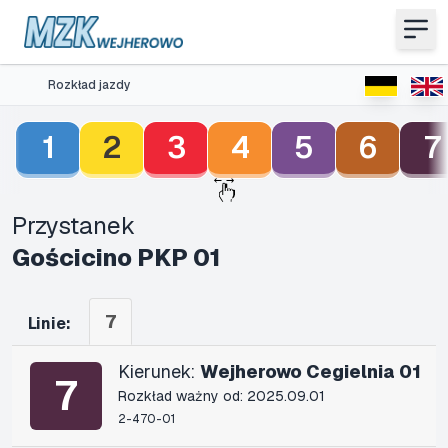
Rozkład jazdy
1
2
3
4
5
6
7
Przystanek
Gościcino PKP 01
7
Linie:
Kierunek:
Wejherowo Cegielnia 01
7
Rozkład ważny od: 2025.09.01
2-470-01