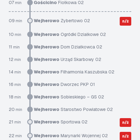
07
Gościcino
Fiołkowa 02
min
09
Wejherowo
Zybertowo 02
min
n/ż
10
Wejherowo
Ogródki Działkowe 02
min
11
Wejherowo
Dom Działkowca 02
min
12
Wejherowo
Urząd Skarbowy 02
min
14
Wejherowo
Filharmonia Kaszubska 02
min
16
Wejherowo
Dworzec PKP 01
min
18
Wejherowo
Sobieskiego – GS 02
min
20
Wejherowo
Starostwo Powiatowe 02
min
21
Wejherowo
Sportowa 02
min
n/ż
22
Wejherowo
Marynarki Wojennej 02
min
n/ż