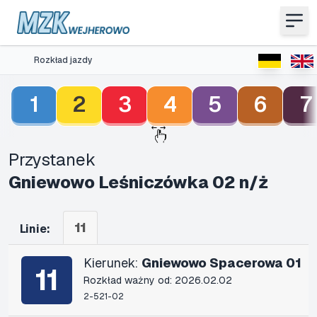
Rozkład jazdy
1
2
3
4
5
6
7
Przystanek
Gniewowo Leśniczówka 02 n/ż
11
Linie:
Kierunek:
Gniewowo Spacerowa 01
11
Rozkład ważny od: 2026.02.02
2-521-02