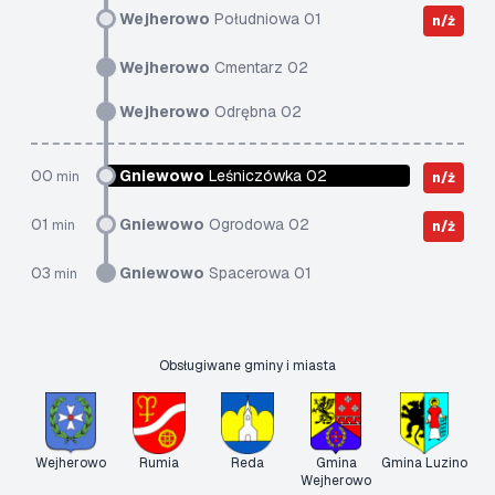
Wejherowo
Południowa 01
n/ż
Wejherowo
Cmentarz 02
Wejherowo
Odrębna 02
00
Gniewowo
Leśniczówka 02
min
n/ż
01
Gniewowo
Ogrodowa 02
min
n/ż
03
Gniewowo
Spacerowa 01
min
Obsługiwane gminy i miasta
Wejherowo
Rumia
Reda
Gmina
Gmina Luzino
Wejherowo