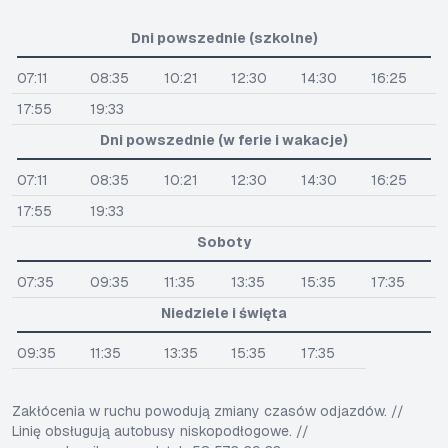
Dni powszednie (szkolne)
07:11
08:35
10:21
12:30
14:30
16:25
17:55
19:33
Dni powszednie (w ferie i wakacje)
07:11
08:35
10:21
12:30
14:30
16:25
17:55
19:33
Soboty
07:35
09:35
11:35
13:35
15:35
17:35
Niedziele i święta
09:35
11:35
13:35
15:35
17:35
Zakłócenia w ruchu powodują zmiany czasów odjazdów. //
Linię obsługują autobusy niskopodłogowe. //