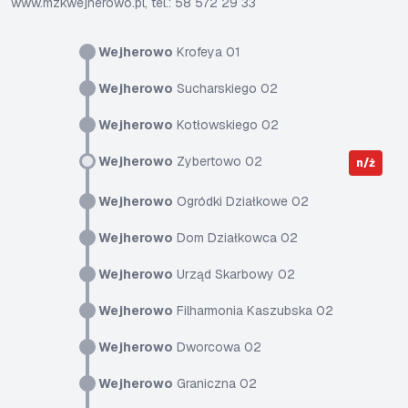
www.mzkwejherowo.pl, tel.: 58 572 29 33
Wejherowo
Krofeya 01
Wejherowo
Sucharskiego 02
Wejherowo
Kotłowskiego 02
Wejherowo
Zybertowo 02
n/ż
Wejherowo
Ogródki Działkowe 02
Wejherowo
Dom Działkowca 02
Wejherowo
Urząd Skarbowy 02
Wejherowo
Filharmonia Kaszubska 02
Wejherowo
Dworcowa 02
Wejherowo
Graniczna 02