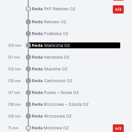
Reda
PKP Rekowo 02
n/ż
Reda
Rekowo 02
Reda
Podleśna 02
00
Reda
Graniczna 02
min
01
Reda
Harcerska 02
min
02
Reda
Skautów 02
min
05
Reda
Ciechocino 02
min
07
Reda
Pucka – Nowa 04
min
08
Reda
Brzozowa – Szkoła 02
min
09
Reda
Wrzosowa 02
min
11
Reda
Mostowa 02
min
n/ż