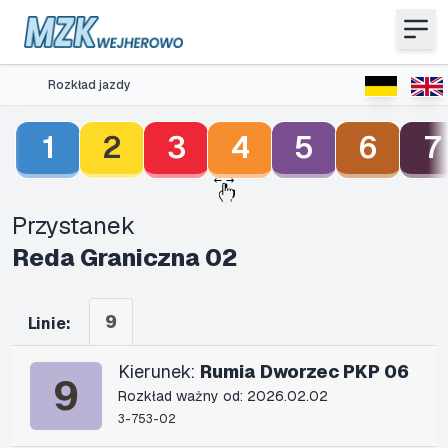
Rozkład jazdy
1
2
3
4
5
6
7
Przystanek
Reda Graniczna 02
9
Linie:
Kierunek:
Rumia Dworzec PKP 06
9
Rozkład ważny od: 2026.02.02
3-753-02