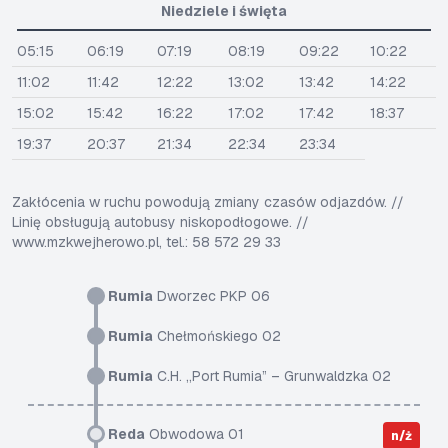
Niedziele i święta
05:15
06:19
07:19
08:19
09:22
10:22
11:02
11:42
12:22
13:02
13:42
14:22
15:02
15:42
16:22
17:02
17:42
18:37
19:37
20:37
21:34
22:34
23:34
Zakłócenia w ruchu powodują zmiany czasów odjazdów. //
Linię obsługują autobusy niskopodłogowe. //
www.mzkwejherowo.pl, tel.: 58 572 29 33
Rumia
Dworzec PKP 06
Rumia
Chełmońskiego 02
Rumia
C.H. „Port Rumia” – Grunwaldzka 02
Reda
Obwodowa 01
n/ż