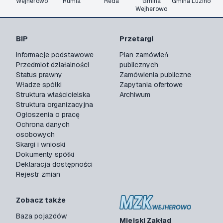
Wejherowo
Rumia
Reda
Gmina
Gmina Luzino
Wejherowo
BIP
Przetargi
Informacje podstawowe
Plan zamówień
Przedmiot działalności
publicznych
Status prawny
Zamówienia publiczne
Władze spółki
Zapytania ofertowe
Struktura właścicielska
Archiwum
Struktura organizacyjna
Ogłoszenia o pracę
Ochrona danych
osobowych
Skargi i wnioski
Dokumenty spółki
Deklaracja dostępności
Rejestr zmian
Zobacz także
Baza pojazdów
Miejski Zakład