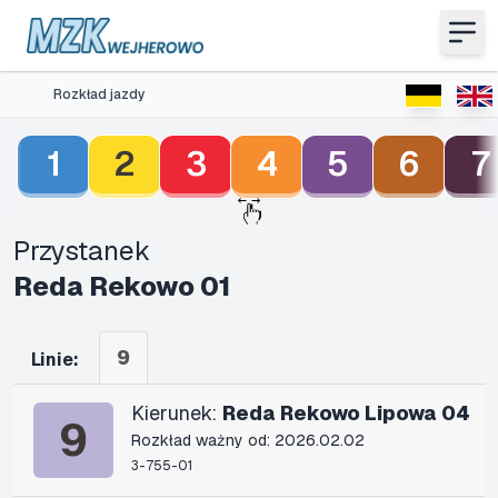
Rozkład jazdy
1
2
3
4
5
6
7
Przystanek
Reda Rekowo 01
9
Linie:
Kierunek:
Reda Rekowo Lipowa 04
9
Rozkład ważny od: 2026.02.02
3-755-01