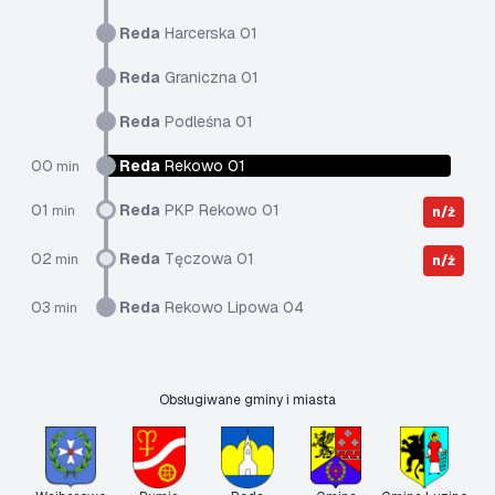
Reda
Harcerska 01
Reda
Graniczna 01
Reda
Podleśna 01
00
Reda
Rekowo 01
min
01
Reda
PKP Rekowo 01
min
n/ż
02
Reda
Tęczowa 01
min
n/ż
03
Reda
Rekowo Lipowa 04
min
Obsługiwane gminy i miasta