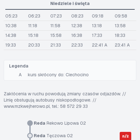
Niedziele i święta
05:23
06:23
07:23
08:23
09:18
09:58
10:38
11:18
11:58
12:38
13:18
13:58
14:38
15:18
15:58
16:38
17:33
18:33
19:33
20:33
21:33
22:33
22:41 A
23:41 A
Legenda
A
kurs skrócony do: Ciechocino
Zakłócenia w ruchu powodują zmiany czasów odjazdów. //
Linię obsługują autobusy niskopodłogowe. //
www.mzkwejherowo.pl, tel.: 58 572 29 33
Reda
Rekowo Lipowa 02
Reda
Tęczowa 02
n/ż