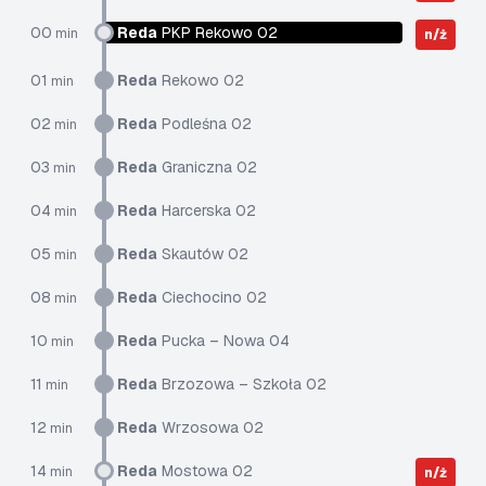
00
Reda
PKP Rekowo 02
min
n/ż
01
Reda
Rekowo 02
min
02
Reda
Podleśna 02
min
03
Reda
Graniczna 02
min
04
Reda
Harcerska 02
min
05
Reda
Skautów 02
min
08
Reda
Ciechocino 02
min
10
Reda
Pucka – Nowa 04
min
11
Reda
Brzozowa – Szkoła 02
min
12
Reda
Wrzosowa 02
min
14
Reda
Mostowa 02
min
n/ż