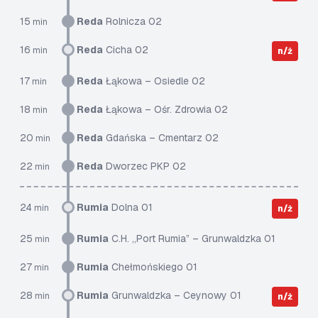
15
Reda
Rolnicza 02
min
16
Reda
Cicha 02
min
n/ż
17
Reda
Łąkowa – Osiedle 02
min
18
Reda
Łąkowa – Ośr. Zdrowia 02
min
20
Reda
Gdańska – Cmentarz 02
min
22
Reda
Dworzec PKP 02
min
24
Rumia
Dolna 01
min
n/ż
25
Rumia
C.H. „Port Rumia” – Grunwaldzka 01
min
27
Rumia
Chełmońskiego 01
min
28
Rumia
Grunwaldzka – Ceynowy 01
min
n/ż