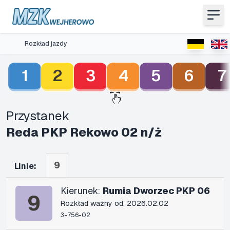
Rozkład jazdy
1
2
3
4
5
6
7
Przystanek
Reda PKP Rekowo 02 n/ż
9
Linie:
Kierunek:
Rumia Dworzec PKP 06
9
Rozkład ważny od: 2026.02.02
3-756-02