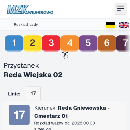
Rozkład jazdy
1
2
3
4
5
6
7
Przystanek
Reda Wiejska 02
17
Linie:
Kierunek:
Reda Gniewowska -
17
Cmentarz 01
Rozkład ważny od: 2026.08.03
3-769-02