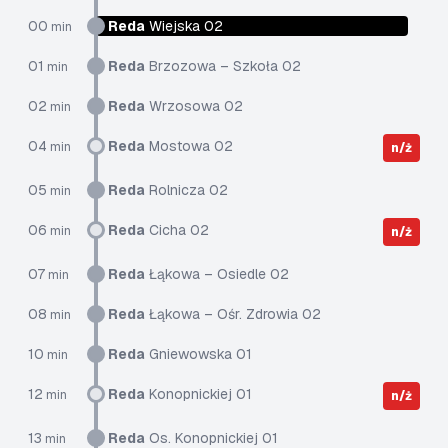
00
Reda
Wiejska 02
min
01
Reda
Brzozowa – Szkoła 02
min
02
Reda
Wrzosowa 02
min
04
Reda
Mostowa 02
min
n/ż
05
Reda
Rolnicza 02
min
06
Reda
Cicha 02
min
n/ż
07
Reda
Łąkowa – Osiedle 02
min
08
Reda
Łąkowa – Ośr. Zdrowia 02
min
10
Reda
Gniewowska 01
min
12
Reda
Konopnickiej 01
min
n/ż
13
Reda
Os. Konopnickiej 01
min