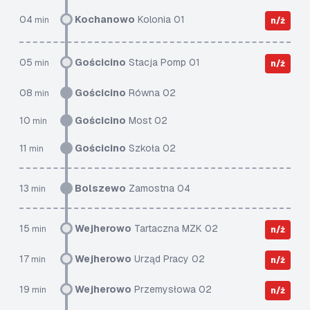
04
Kochanowo
Kolonia 01
min
n/ż
05
Gościcino
Stacja Pomp 01
min
n/ż
08
Gościcino
Równa 02
min
10
Gościcino
Most 02
min
11
Gościcino
Szkoła 02
min
13
Bolszewo
Zamostna 04
min
15
Wejherowo
Tartaczna MZK 02
min
n/ż
17
Wejherowo
Urząd Pracy 02
min
n/ż
19
Wejherowo
Przemysłowa 02
min
n/ż