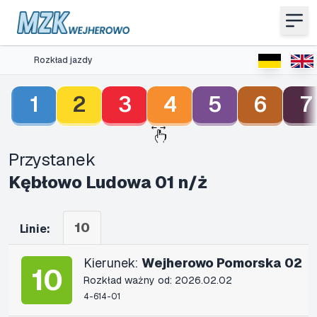
Rozkład jazdy
1
2
3
4
5
6
7
Przystanek
Kębłowo Ludowa 01 n/ż
10
Linie:
Kierunek:
Wejherowo Pomorska 02
10
Rozkład ważny od: 2026.02.02
4-614-01