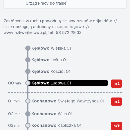
Urząd Pracy po trasie)
Zakłócenia w ruchu powodują zmiany czasów odjazdów. //
Linię obsługują autobusy niskopodłogowe. //
www.mzkwejherowo.pl, tel.: 58 572 29 33
Kębłowo
Wiejska 01
Kębłowo
Leśna 01
Kębłowo
Kościół 01
00
Kębłowo
Ludowa 01
min
n/ż
01
Kochanowo
Świętego Wawrzyńca 01
min
n/ż
02
Kochanowo
Wieś 01
min
03
Kochanowo
Kapliczka 01
min
n/ż