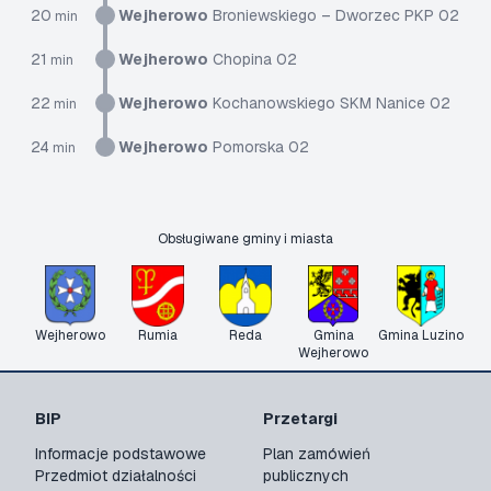
20
Wejherowo
Broniewskiego – Dworzec PKP 02
min
21
Wejherowo
Chopina 02
min
22
Wejherowo
Kochanowskiego SKM Nanice 02
min
24
Wejherowo
Pomorska 02
min
Obsługiwane gminy i miasta
Wejherowo
Rumia
Reda
Gmina
Gmina Luzino
Wejherowo
BIP
Przetargi
Informacje podstawowe
Plan zamówień
Przedmiot działalności
publicznych