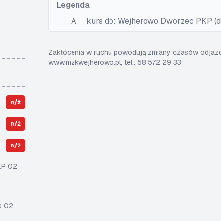
Legenda
A
kurs do: Wejherowo Dworzec PKP (do
Zakłócenia w ruchu powodują zmiany czasów odjazdó
www.mzkwejherowo.pl, tel.: 58 572 29 33
n/ż
n/ż
n/ż
KP 02
e 02