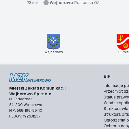
23
Wejherowo
Pomorska 02
min
Wejherowo
Rumia
BIP
Informacje 
Miejski Zakład Komunikacji
Przedmiot dzi
Wejherowo Sp. z o.o.
Status prawn
ul. Tartaczna 2
Władze spółk
84-200 Wejherowo
Struktura wła
NIP: 588-199-99-10
Struktura org
REGON: 192631237
Ogłoszenia o
Ochrona dan