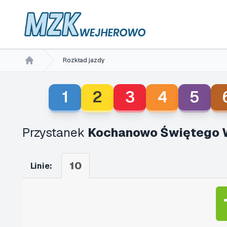
Rozkład jazdy
Home
1
2
3
4
5
Przystanek
Kochanowo Świętego 
10
Linie: