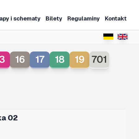
apy i schematy
Bilety
Regulaminy
Kontakt
3
16
17
18
19
701
ka 02