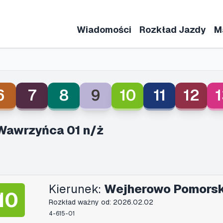
Wiadomości
Rozkład Jazdy
M
6
7
8
9
10
11
12
1
Wawrzyńca 01 n/ż
Kierunek:
Wejherowo Pomors
10
Rozkład ważny od: 2026.02.02
4-615-01