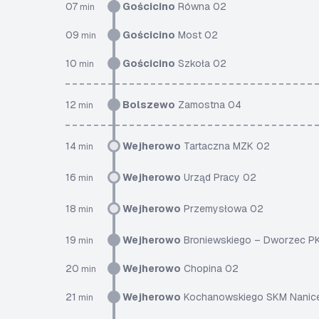
07
Gościcino
Równa 02
min
09
Gościcino
Most 02
min
10
Gościcino
Szkoła 02
min
12
Bolszewo
Zamostna 04
min
14
Wejherowo
Tartaczna MZK 02
min
16
Wejherowo
Urząd Pracy 02
min
18
Wejherowo
Przemysłowa 02
min
19
Wejherowo
Broniewskiego – Dworzec P
min
20
Wejherowo
Chopina 02
min
21
Wejherowo
Kochanowskiego SKM Nanic
min