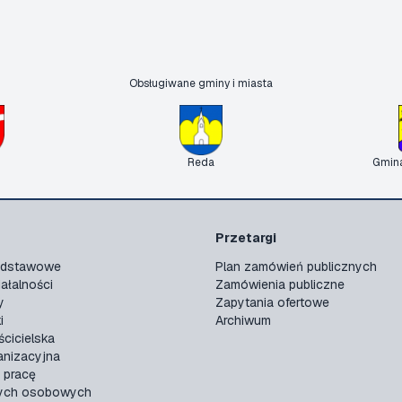
Obsługiwane gminy i miasta
Reda
Gmin
Przetargi
podstawowe
Plan zamówień publicznych
ałalności
Zamówienia publiczne
y
Zapytania ofertowe
i
Archiwum
ścicielska
anizacyjna
 pracę
ych osobowych