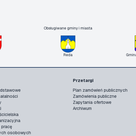
Obsługiwane gminy i miasta
Reda
Gmin
Przetargi
podstawowe
Plan zamówień publicznych
ałalności
Zamówienia publiczne
y
Zapytania ofertowe
i
Archiwum
ścicielska
anizacyjna
 pracę
ych osobowych