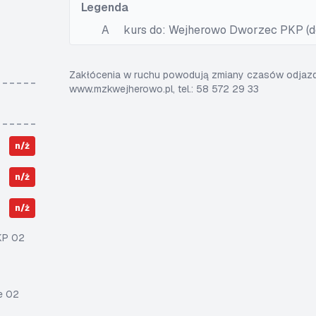
Legenda
A
kurs do: Wejherowo Dworzec PKP (do
Zakłócenia w ruchu powodują zmiany czasów odjazdó
www.mzkwejherowo.pl, tel.: 58 572 29 33
n/ż
n/ż
n/ż
KP 02
e 02