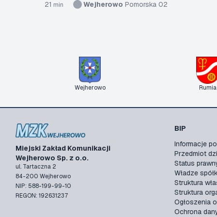
21
Wejherowo
Pomorska 02
min
Wejherowo
Rumia
BIP
Informacje 
Miejski Zakład Komunikacji
Przedmiot dzi
Wejherowo Sp. z o.o.
Status prawn
ul. Tartaczna 2
Władze spółk
84-200 Wejherowo
Struktura wła
NIP: 588-199-99-10
Struktura org
REGON: 192631237
Ogłoszenia o
Ochrona dan