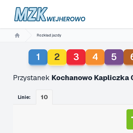
Rozkład jazdy
Home
1
2
3
4
5
Przystanek
Kochanowo Kapliczka 
10
Linie: