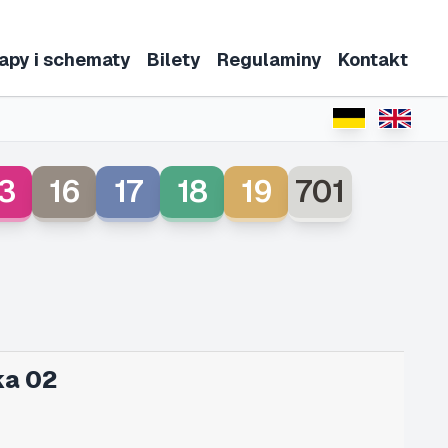
apy i schematy
Bilety
Regulaminy
Kontakt
3
16
17
18
19
701
ka 02