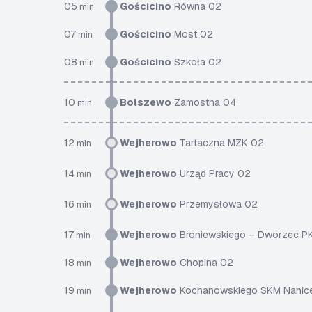
05
Gościcino
Równa 02
min
07
Gościcino
Most 02
min
08
Gościcino
Szkoła 02
min
10
Bolszewo
Zamostna 04
min
12
Wejherowo
Tartaczna MZK 02
min
14
Wejherowo
Urząd Pracy 02
min
16
Wejherowo
Przemysłowa 02
min
17
Wejherowo
Broniewskiego – Dworzec P
min
18
Wejherowo
Chopina 02
min
19
Wejherowo
Kochanowskiego SKM Nanic
min