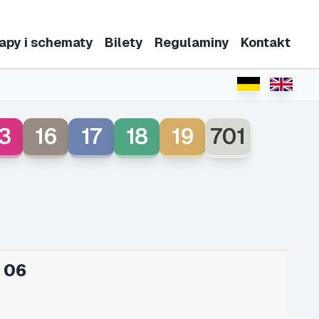
apy i schematy
Bilety
Regulaminy
Kontakt
3
16
17
18
19
701
 06