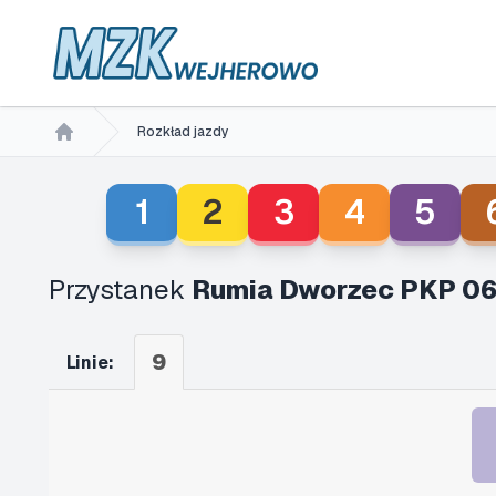
Rozkład jazdy
Home
1
2
3
4
5
Przystanek
Rumia Dworzec PKP 0
9
Linie: