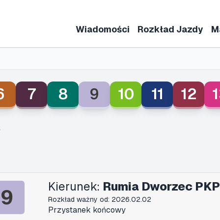
Wiadomości
Rozkład Jazdy
M
6
7
8
9
10
11
12
1
6
Kierunek:
Rumia Dworzec PKP
9
Rozkład ważny od: 2026.02.02
Przystanek końcowy