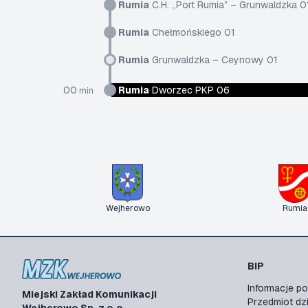
Rumia
C.H. „Port Rumia” – Grunwaldzka 0
Rumia
Chełmońskiego 01
Rumia
Grunwaldzka – Ceynowy 01
00
Rumia
Dworzec PKP 06
min
Wejherowo
Rumia
BIP
Informacje 
Miejski Zakład Komunikacji
Przedmiot dzi