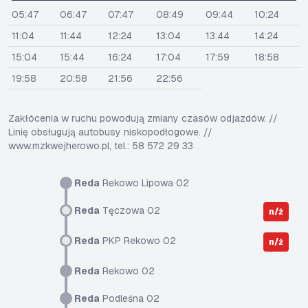
05:47
06:47
07:47
08:49
09:44
10:24
11:04
11:44
12:24
13:04
13:44
14:24
15:04
15:44
16:24
17:04
17:59
18:58
19:58
20:58
21:56
22:56
Zakłócenia w ruchu powodują zmiany czasów odjazdów. //
Linię obsługują autobusy niskopodłogowe. //
www.mzkwejherowo.pl, tel.: 58 572 29 33
Reda
Rekowo Lipowa 02
Reda
Tęczowa 02
n/ż
Reda
PKP Rekowo 02
n/ż
Reda
Rekowo 02
Reda
Podleśna 02