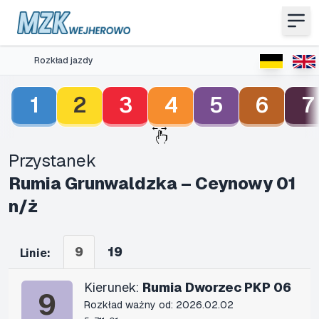
Rozkład jazdy
1
2
3
4
5
6
7
Przystanek
Rumia Grunwaldzka – Ceynowy 01
n/ż
9
19
Linie:
Kierunek:
Rumia Dworzec PKP 06
9
Rozkład ważny od: 2026.02.02