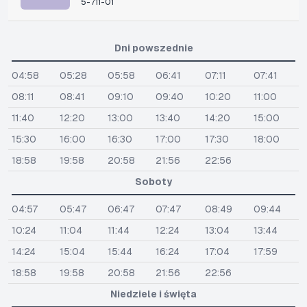
5-711-01
Dni powszednie
04:58
05:28
05:58
06:41
07:11
07:41
08:11
08:41
09:10
09:40
10:20
11:00
11:40
12:20
13:00
13:40
14:20
15:00
15:30
16:00
16:30
17:00
17:30
18:00
18:58
19:58
20:58
21:56
22:56
Soboty
04:57
05:47
06:47
07:47
08:49
09:44
10:24
11:04
11:44
12:24
13:04
13:44
14:24
15:04
15:44
16:24
17:04
17:59
18:58
19:58
20:58
21:56
22:56
Niedziele i święta