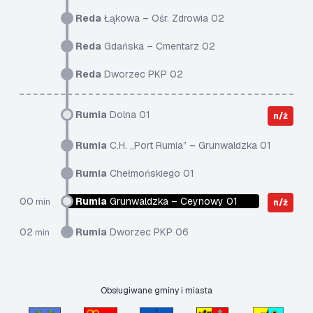
Reda
Łąkowa – Ośr. Zdrowia 02
Reda
Gdańska – Cmentarz 02
Reda
Dworzec PKP 02
Rumia
Dolna 01
n/ż
Rumia
C.H. „Port Rumia” – Grunwaldzka 01
Rumia
Chełmońskiego 01
00
Rumia
Grunwaldzka – Ceynowy 01
min
n/ż
02
Rumia
Dworzec PKP 06
min
Obsługiwane gminy i miasta