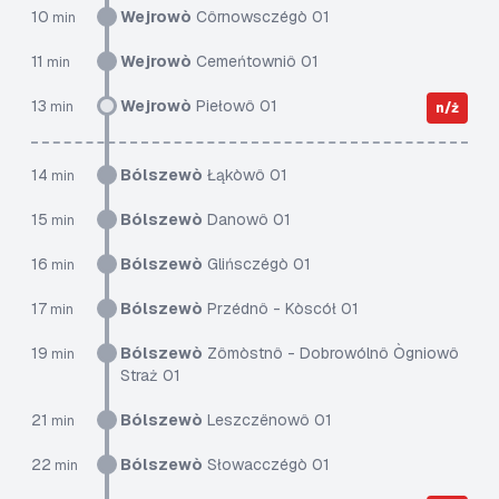
10
Wejrowò
Côrnowsczégò 01
min
11
Wejrowò
Cemeńtowniô 01
min
13
Wejrowò
Piełowô 01
min
n/ż
14
Bólszewò
Łąkòwô 01
min
15
Bólszewò
Danowô 01
min
16
Bólszewò
Glińsczégò 01
min
17
Bólszewò
Przédnô - Kòscół 01
min
19
Bólszewò
Zômòstnô - Dobrowólnô Ògniowô
min
Straż 01
21
Bólszewò
Leszczënowô 01
min
22
Bólszewò
Słowacczégò 01
min