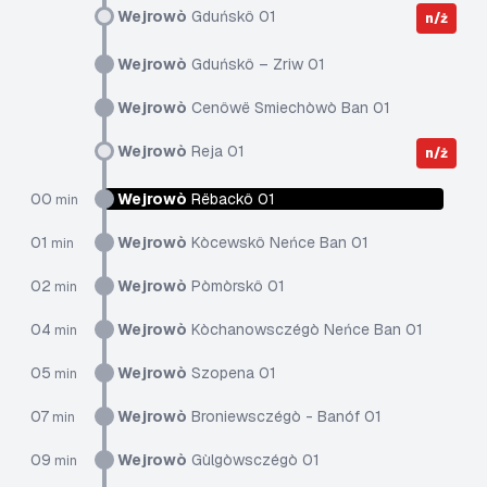
Wejrowò
Gduńskô 01
n/ż
Wejrowò
Gduńskô – Zriw 01
Wejrowò
Cenôwë Smiechòwò Ban 01
Wejrowò
Reja 01
n/ż
00
Wejrowò
Rëbackô 01
min
01
Wejrowò
Kòcewskô Neńce Ban 01
min
02
Wejrowò
Pòmòrskô 01
min
04
Wejrowò
Kòchanowsczégò Neńce Ban 01
min
05
Wejrowò
Szopena 01
min
07
Wejrowò
Broniewsczégò - Banóf 01
min
09
Wejrowò
Gùlgòwsczégò 01
min