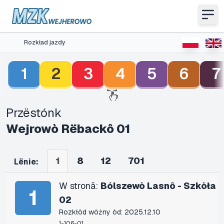
Rozkład jazdy
1
2
3
4
5
6
7
Przëstónk
Wejrowò Rëbackô 01
1
8
12
701
Lënie:
W stronã:
Bólszewò Lasnô - Szkòła
1
02
Rozkłôd wôżny òd: 2025.12.10
1-106-01