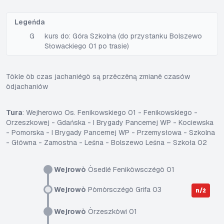
Legeńda
G
kurs do: Góra Szkolna (do przystanku Bolszewo
Słowackiego 01 po trasie)
Tôkle òb czas jachaniégò są przëczëną zmianë czasów
òdjachaniów
Tura
: Wejherowo Os. Fenikowskiego 01 - Fenikowskiego -
Orzeszkowej - Gdańska - I Brygady Pancernej WP - Kociewska
- Pomorska - I Brygady Pancernej WP - Przemysłowa - Szkolna
- Główna - Zamostna - Leśna - Bolszewo Leśna – Szkoła 02
Wejrowò
Òsedlé Fenikòwsczégò 01
Wejrowò
Pòmòrsczégò Grifa 03
n/ż
Wejrowò
Òrzeszkòwi 01