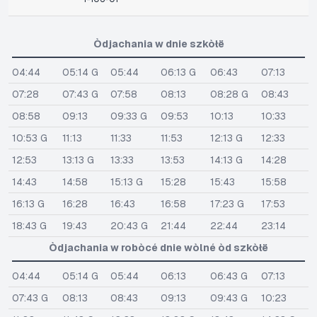
Òdjachania w dnie szkòłë
04:44
05:14 G
05:44
06:13 G
06:43
07:13
07:28
07:43 G
07:58
08:13
08:28 G
08:43
08:58
09:13
09:33 G
09:53
10:13
10:33
10:53 G
11:13
11:33
11:53
12:13 G
12:33
12:53
13:13 G
13:33
13:53
14:13 G
14:28
14:43
14:58
15:13 G
15:28
15:43
15:58
16:13 G
16:28
16:43
16:58
17:23 G
17:53
18:43 G
19:43
20:43 G
21:44
22:44
23:14
Òdjachania w robòcé dnie wòlné òd szkòłë
04:44
05:14 G
05:44
06:13
06:43 G
07:13
07:43 G
08:13
08:43
09:13
09:43 G
10:23