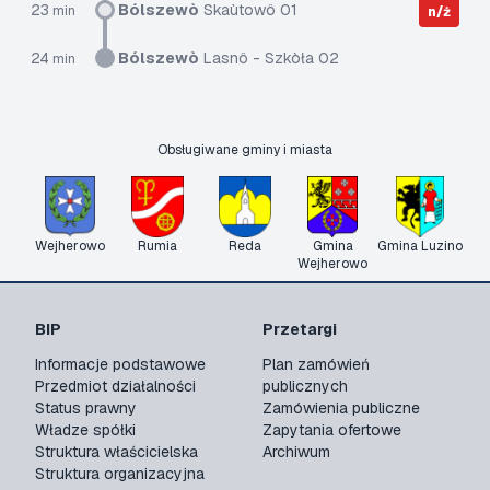
23
Bólszewò
Skaùtowô 01
min
n/ż
24
Bólszewò
Lasnô - Szkòła 02
min
Obsługiwane gminy i miasta
Wejherowo
Rumia
Reda
Gmina
Gmina Luzino
Wejherowo
BIP
Przetargi
Informacje podstawowe
Plan zamówień
Przedmiot działalności
publicznych
Status prawny
Zamówienia publiczne
Władze spółki
Zapytania ofertowe
Struktura właścicielska
Archiwum
Struktura organizacyjna