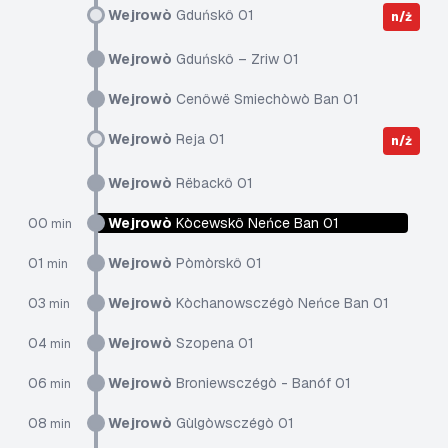
Wejrowò
Gduńskô 01
n/ż
Wejrowò
Gduńskô – Zriw 01
Wejrowò
Cenôwë Smiechòwò Ban 01
Wejrowò
Reja 01
n/ż
Wejrowò
Rëbackô 01
00
Wejrowò
Kòcewskô Neńce Ban 01
min
01
Wejrowò
Pòmòrskô 01
min
03
Wejrowò
Kòchanowsczégò Neńce Ban 01
min
04
Wejrowò
Szopena 01
min
06
Wejrowò
Broniewsczégò - Banóf 01
min
08
Wejrowò
Gùlgòwsczégò 01
min