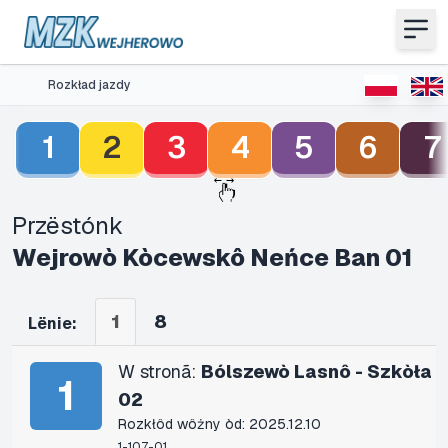
Rozkład jazdy
1
2
3
4
5
6
7
Przëstónk
Wejrowò Kòcewskô Neńce Ban 01
1
8
Lënie:
W stronã:
Bólszewò Lasnô - Szkòła
1
02
Rozkłôd wôżny òd: 2025.12.10
1-107-01