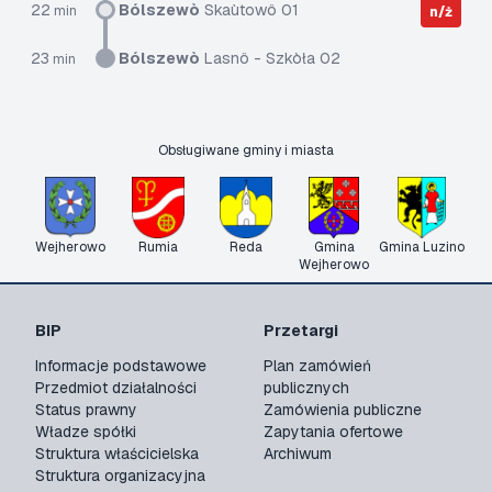
22
Bólszewò
Skaùtowô 01
min
n/ż
23
Bólszewò
Lasnô - Szkòła 02
min
Obsługiwane gminy i miasta
Wejherowo
Rumia
Reda
Gmina
Gmina Luzino
Wejherowo
BIP
Przetargi
Informacje podstawowe
Plan zamówień
Przedmiot działalności
publicznych
Status prawny
Zamówienia publiczne
Władze spółki
Zapytania ofertowe
Struktura właścicielska
Archiwum
Struktura organizacyjna