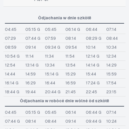
Òdjachania w dnie szkòłë
04:45
05:15 G
05:45
06:14 G
06:44
07:14
07:29
07:44 G
07:59
08:14
08:29 G
08:44
08:59
09:14
09:34 G
09:54
10:14
10:34
10:54 G
11:14
11:34
11:54
12:14 G
12:34
12:54
13:14 G
13:34
13:54
14:14 G
14:29
14:44
14:59
15:14 G
15:29
15:44
15:59
16:14 G
16:29
16:44
16:59
17:24 G
17:54
18:44 G
19:44
20:44 G
21:45
22:45
23:15
Òdjachania w robòcé dnie wòlné òd szkòłë
04:45
05:15 G
05:45
06:14
06:44 G
07:14
07:44 G
08:14
08:44
09:14
09:44 G
10:24