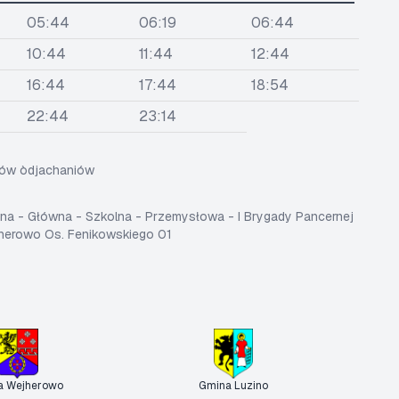
05:44
06:19
06:44
10:44
11:44
12:44
16:44
17:44
18:54
22:44
23:14
sów òdjachaniów
na - Główna - Szkolna - Przemysłowa - I Brygady Pancernej
herowo Os. Fenikowskiego 01
a Wejherowo
Gmina Luzino