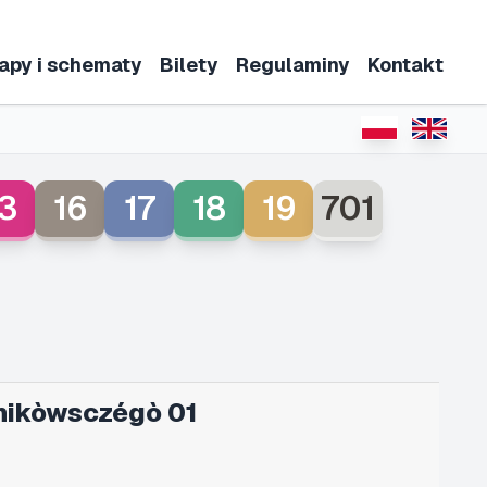
apy i schematy
Bilety
Regulaminy
Kontakt
3
16
17
18
19
701
nikòwsczégò 01