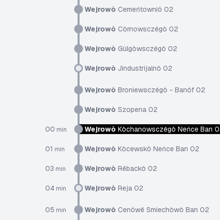
Wejrowò
Cemeńtowniô 02
Wejrowò
Côrnowsczégò 02
Wejrowò
Gùlgòwsczégò 02
Wejrowò
Jindustrijalnô 02
Wejrowò
Broniewsczégò - Banóf 02
Wejrowò
Szopena 02
00
Wejrowò
Kòchanowsczégò Neńce Ban 0
min
01
Wejrowò
Kòcewskô Neńce Ban 02
min
03
Wejrowò
Rëbackô 02
min
04
Wejrowò
Reja 02
min
05
Wejrowò
Cenôwë Smiechòwò Ban 02
min