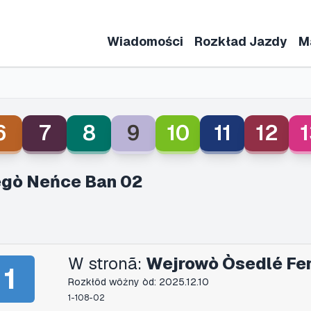
Wiadomości
Rozkład Jazdy
M
6
7
8
9
10
11
12
1
gò Neńce Ban 02
W stronã:
Wejrowò Òsedlé Fe
1
Rozkłôd wôżny òd: 2025.12.10
1-108-02