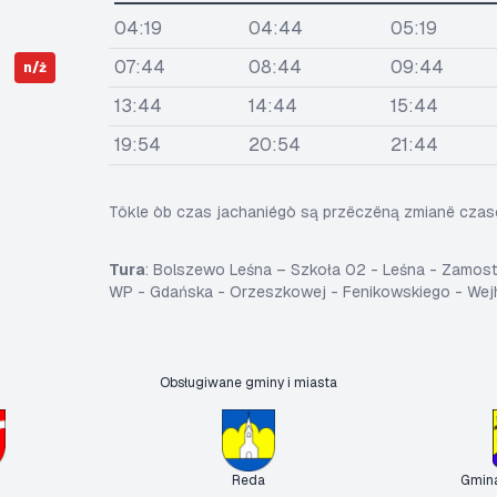
04:19
04:44
05:19
07:44
08:44
09:44
n/ż
13:44
14:44
15:44
19:54
20:54
21:44
Tôkle òb czas jachaniégò są przëczëną zmianë cza
Tura
: Bolszewo Leśna – Szkoła 02 - Leśna - Zamost
WP - Gdańska - Orzeszkowej - Fenikowskiego - Wej
Obsługiwane gminy i miasta
Reda
Gmin