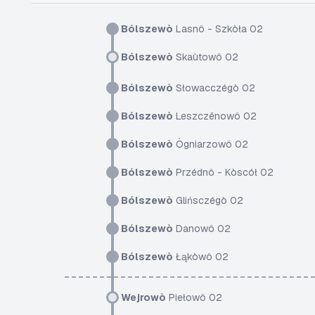
Bólszewò
Lasnô - Szkòła 02
Bólszewò
Skaùtowô 02
Bólszewò
Słowacczégò 02
Bólszewò
Leszczënowô 02
Bólszewò
Ògniarzowô 02
Bólszewò
Przédnô - Kòscół 02
Bólszewò
Glińsczégò 02
Bólszewò
Danowô 02
Bólszewò
Łąkòwô 02
Wejrowò
Piełowô 02