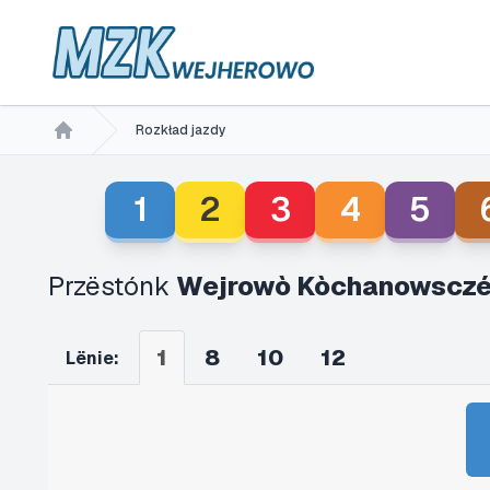
Rozkład jazdy
Home
1
2
3
4
5
Przëstónk
Wejrowò Kòchanowsczé
1
8
10
12
Lënie: