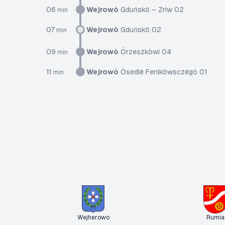
06
Wejrowò
Gduńskô – Zriw 02
min
07
Wejrowò
Gduńskô 02
min
09
Wejrowò
Òrzeszkòwi 04
min
11
Wejrowò
Òsedlé Fenikòwsczégò 01
min
Wejherowo
Rumia