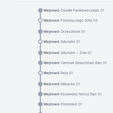
Wejrowò
Òsedlé Fenikòwsczégò 01
Wejrowò
Pòmòrsczégò Grifa 03
Wejrowò
Òrzeszkòwi 01
Wejrowò
Gduńskô 01
Wejrowò
Gduńskô – Zriw 01
Wejrowò
Cenôwë Smiechòwò Ban 01
Wejrowò
Reja 01
Wejrowò
Rëbackô 01
Wejrowò
Kòcewskô Neńce Ban 01
Wejrowò
Pòmòrskô 01