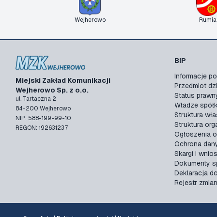
Wejherowo
Rumia
BIP
Informacje 
Miejski Zakład Komunikacji
Przedmiot dzi
Wejherowo Sp. z o.o.
Status prawn
ul. Tartaczna 2
Władze spółk
84-200 Wejherowo
Struktura wła
NIP: 588-199-99-10
Struktura org
REGON: 192631237
Ogłoszenia o
Ochrona dan
Skargi i wnios
Dokumenty sp
Deklaracja d
Rejestr zmia