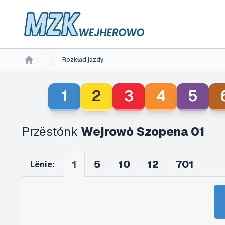
Rozkład jazdy
Home
1
2
3
4
5
Przëstónk
Wejrowò Szopena 01
1
5
10
12
701
Lënie: