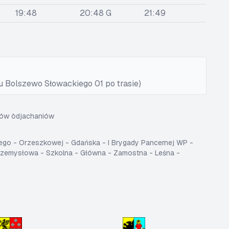
19:48
20:48 G
21:49
u Bolszewo Słowackiego 01 po trasie)
sów òdjachaniów
ego - Orzeszkowej - Gdańska - I Brygady Pancernej WP -
rzemysłowa - Szkolna - Główna - Zamostna - Leśna -