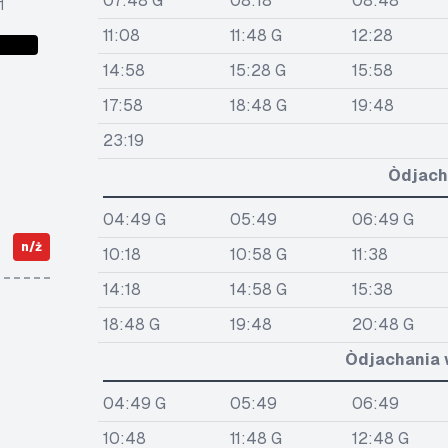
07:48 G
08:18
08:48
1
11:08
11:48 G
12:28
14:58
15:28 G
15:58
17:58
18:48 G
19:48
23:19
Òdjach
04:49 G
05:49
06:49 G
n/ż
10:18
10:58 G
11:38
14:18
14:58 G
15:38
18:48 G
19:48
20:48 G
Òdjachania 
04:49 G
05:49
06:49
10:48
11:48 G
12:48 G