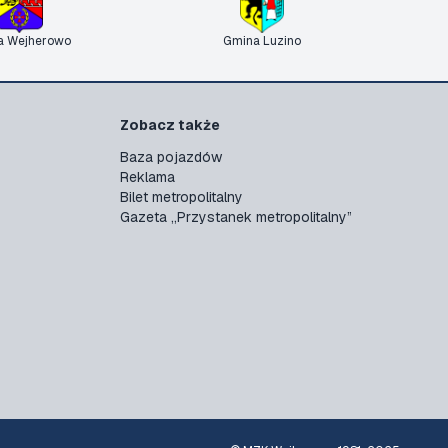
a Wejherowo
Gmina Luzino
Zobacz także
Baza pojazdów
Reklama
Bilet metropolitalny
Gazeta „Przystanek metropolitalny”