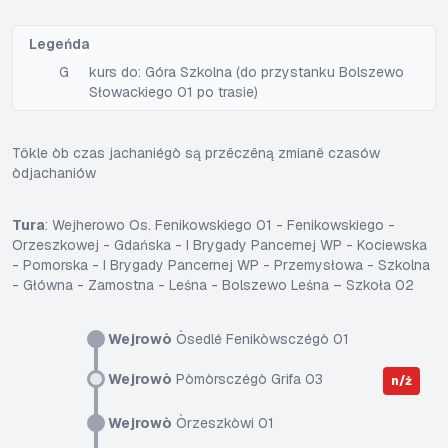
Legeńda
G
kurs do: Góra Szkolna (do przystanku Bolszewo
Słowackiego 01 po trasie)
Tôkle òb czas jachaniégò są przëczëną zmianë czasów
òdjachaniów
Tura
: Wejherowo Os. Fenikowskiego 01 - Fenikowskiego -
Orzeszkowej - Gdańska - I Brygady Pancernej WP - Kociewska
- Pomorska - I Brygady Pancernej WP - Przemysłowa - Szkolna
- Główna - Zamostna - Leśna - Bolszewo Leśna – Szkoła 02
Wejrowò
Òsedlé Fenikòwsczégò 01
Wejrowò
Pòmòrsczégò Grifa 03
n/ż
Wejrowò
Òrzeszkòwi 01