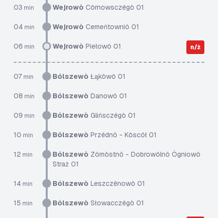
03
Wejrowò
Côrnowsczégò 01
min
04
Wejrowò
Cemeńtowniô 01
min
06
Wejrowò
Piełowô 01
min
n/ż
07
Bólszewò
Łąkòwô 01
min
08
Bólszewò
Danowô 01
min
09
Bólszewò
Glińsczégò 01
min
10
Bólszewò
Przédnô - Kòscół 01
min
12
Bólszewò
Zômòstnô - Dobrowólnô Ògniowô
min
Straż 01
14
Bólszewò
Leszczënowô 01
min
15
Bólszewò
Słowacczégò 01
min