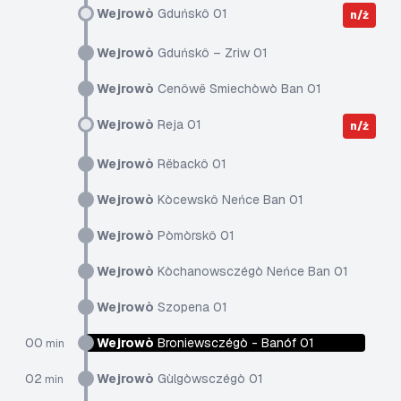
Wejrowò
Gduńskô 01
n/ż
Wejrowò
Gduńskô – Zriw 01
Wejrowò
Cenôwë Smiechòwò Ban 01
Wejrowò
Reja 01
n/ż
Wejrowò
Rëbackô 01
Wejrowò
Kòcewskô Neńce Ban 01
Wejrowò
Pòmòrskô 01
Wejrowò
Kòchanowsczégò Neńce Ban 01
Wejrowò
Szopena 01
00
Wejrowò
Broniewsczégò - Banóf 01
min
02
Wejrowò
Gùlgòwsczégò 01
min