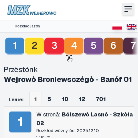
Rozkład jazdy
1
2
3
4
5
6
7
Przëstónk
Wejrowò Broniewsczégò - Banóf 01
1
5
10
12
701
Lënie:
W stronã:
Bólszewò Lasnô - Szkòła
1
02
Rozkłôd wôżny òd: 2025.12.10
1-110-01