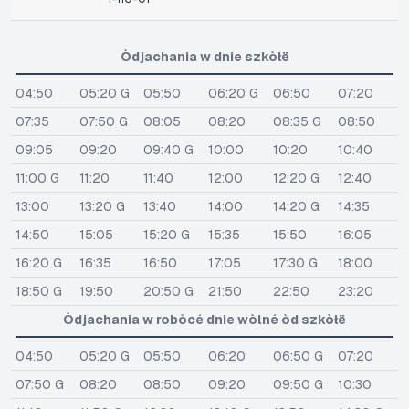
Òdjachania w dnie szkòłë
04:50
05:20 G
05:50
06:20 G
06:50
07:20
07:35
07:50 G
08:05
08:20
08:35 G
08:50
09:05
09:20
09:40 G
10:00
10:20
10:40
11:00 G
11:20
11:40
12:00
12:20 G
12:40
13:00
13:20 G
13:40
14:00
14:20 G
14:35
14:50
15:05
15:20 G
15:35
15:50
16:05
16:20 G
16:35
16:50
17:05
17:30 G
18:00
18:50 G
19:50
20:50 G
21:50
22:50
23:20
Òdjachania w robòcé dnie wòlné òd szkòłë
04:50
05:20 G
05:50
06:20
06:50 G
07:20
07:50 G
08:20
08:50
09:20
09:50 G
10:30