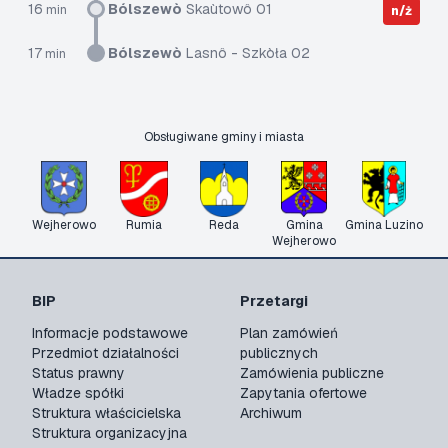
16
Bólszewò
Skaùtowô 01
min
n/ż
17
Bólszewò
Lasnô - Szkòła 02
min
Obsługiwane gminy i miasta
Wejherowo
Rumia
Reda
Gmina
Gmina Luzino
Wejherowo
BIP
Przetargi
Informacje podstawowe
Plan zamówień
Przedmiot działalności
publicznych
Status prawny
Zamówienia publiczne
Władze spółki
Zapytania ofertowe
Struktura właścicielska
Archiwum
Struktura organizacyjna