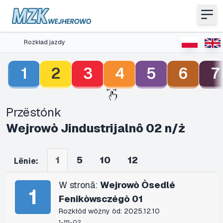
Rozkład jazdy
1
2
3
4
5
6
7
Przëstónk
Wejrowò Jindustrijalnô 02 n/ż
1
5
10
12
Lënie:
W stronã:
Wejrowò Òsedlé
1
Fenikòwsczégò 01
Rozkłôd wôżny òd: 2025.12.10
1-111-02