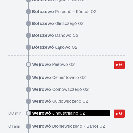
Bólszewò
Przédnô - Kòscół 02
Bólszewò
Glińsczégò 02
Bólszewò
Danowô 02
Bólszewò
Łąkòwô 02
Wejrowò
Piełowô 02
n/ż
Wejrowò
Cemeńtowniô 02
Wejrowò
Côrnowsczégò 02
Wejrowò
Gùlgòwsczégò 02
00
Wejrowò
Jindustrijalnô 02
min
n/ż
01
Wejrowò
Broniewsczégò - Banóf 02
min