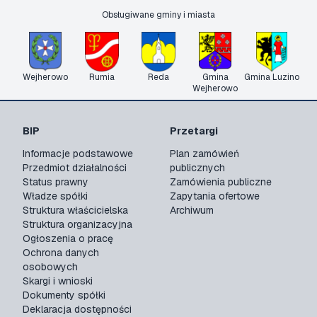
Obsługiwane gminy i miasta
Wejherowo
Rumia
Reda
Gmina
Gmina Luzino
Wejherowo
BIP
Przetargi
Informacje podstawowe
Plan zamówień
Przedmiot działalności
publicznych
Status prawny
Zamówienia publiczne
Władze spółki
Zapytania ofertowe
Struktura właścicielska
Archiwum
Struktura organizacyjna
Ogłoszenia o pracę
Ochrona danych
osobowych
Skargi i wnioski
Dokumenty spółki
Deklaracja dostępności