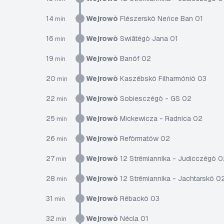
14
Wejrowò
Flészerskô Neńce Ban 01
min
16
Wejrowò
Swiãtégò Jana 01
min
19
Wejrowò
Banóf 02
min
20
Wejrowò
Kaszëbskô Filharmóniô 03
min
22
Wejrowò
Sobiesczégò - GS 02
min
25
Wejrowò
Mickewicza - Radnica 02
min
26
Wejrowò
Refòrmatów 02
min
27
Wejrowò
12 Strëmiannika - Judicczégò 0
min
28
Wejrowò
12 Strëmiannika - Jachtarskô 0
min
31
Wejrowò
Rëbackô 03
min
32
Wejrowò
Nécla 01
min