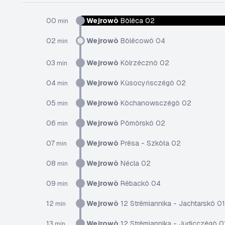
00
Wejrowò
Bòlëca 02
min
02
Wejrowò
Bòlëcowô 04
min
03
Wejrowò
Kòlrzécznô 02
min
04
Wejrowò
Kùsocyńsczégò 02
min
05
Wejrowò
Kòchanowsczégò 02
min
06
Wejrowò
Pòmòrskô 02
min
07
Wejrowò
Prësa - Szkòła 02
min
08
Wejrowò
Nécla 02
min
09
Wejrowò
Rëbackô 04
min
12
Wejrowò
12 Strëmiannika - Jachtarskô 01
min
13
Wejrowò
12 Strëmiannika - Judicczégò 0
min