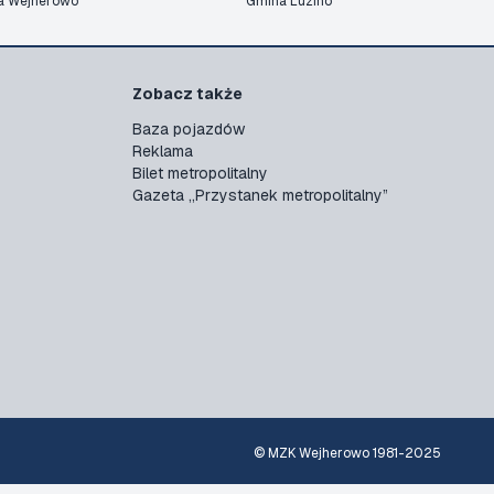
a Wejherowo
Gmina Luzino
Zobacz także
Baza pojazdów
Reklama
Bilet metropolitalny
Gazeta „Przystanek metropolitalny”
© MZK Wejherowo 1981-2025