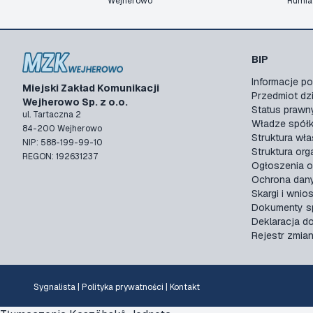
Wejherowo
Rumia
BIP
Informacje 
Miejski Zakład Komunikacji
Przedmiot dzi
Wejherowo Sp. z o.o.
Status prawn
ul. Tartaczna 2
Władze spółk
84-200 Wejherowo
Struktura wła
NIP: 588-199-99-10
Struktura org
REGON: 192631237
Ogłoszenia o
Ochrona dan
Skargi i wnios
Dokumenty sp
Deklaracja d
Rejestr zmia
Sygnalista
|
Polityka prywatności
|
Kontakt