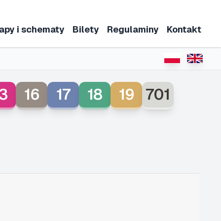
apy i schematy
Bilety
Regulaminy
Kontakt
3
16
17
18
19
701