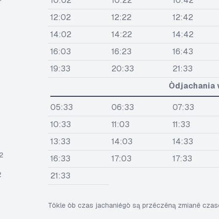
10:02
10:22
10:42
12:02
12:22
12:42
14:02
14:22
14:42
16:03
16:23
16:43
19:33
20:33
21:33
Òdjachania 
05:33
06:33
07:33
10:33
11:03
11:33
13:33
14:03
14:33
2
16:33
17:03
17:33
2
21:33
Tôkle òb czas jachaniégò są przëczëną zmianë cza