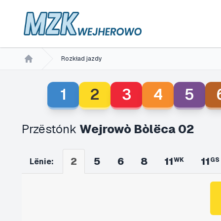
Rozkład jazdy
Home
1
2
3
4
5
Przëstónk
Wejrowò Bòlëca 02
2
5
6
8
11
11
WK
GS
Lënie: