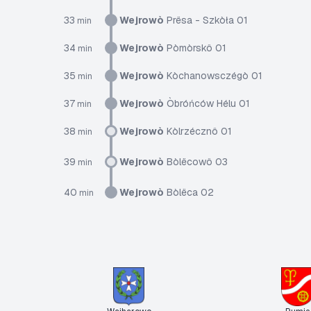
33
Wejrowò
Prësa - Szkòła 01
min
34
Wejrowò
Pòmòrskô 01
min
35
Wejrowò
Kòchanowsczégò 01
min
37
Wejrowò
Òbróńców Hélu 01
min
38
Wejrowò
Kòlrzécznô 01
min
39
Wejrowò
Bòlëcowô 03
min
40
Wejrowò
Bòlëca 02
min