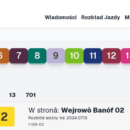
Wiadomości
Rozkład Jazdy
M
6
7
8
9
10
11
12
1
13
701
W stronã:
Wejrowò Banóf 02
2
Rozkłôd wôżny òd: 2024.07.15
1-129-02