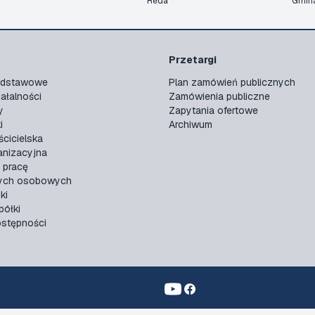
Reda
Gmin
Przetargi
podstawowe
Plan zamówień publicznych
ałalności
Zamówienia publiczne
y
Zapytania ofertowe
i
Archiwum
ścicielska
anizacyjna
 pracę
ych osobowych
ki
ółki
ostępności
n