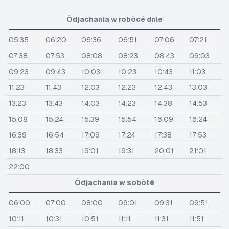
Òdjachania w robòcé dnie
05:35
06:20
06:36
06:51
07:06
07:21
07:38
07:53
08:08
08:23
08:43
09:03
09:23
09:43
10:03
10:23
10:43
11:03
11:23
11:43
12:03
12:23
12:43
13:03
13:23
13:43
14:03
14:23
14:38
14:53
15:08
15:24
15:39
15:54
16:09
16:24
16:39
16:54
17:09
17:24
17:38
17:53
18:13
18:33
19:01
19:31
20:01
21:01
22:00
Òdjachania w sobòtë
06:00
07:00
08:00
09:01
09:31
09:51
10:11
10:31
10:51
11:11
11:31
11:51