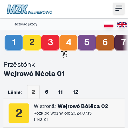
Rozkład jazdy
1
2
3
4
5
6
7
Przëstónk
Wejrowò Nécla 01
2
6
11
12
Lënie:
W stronã:
Wejrowò Bòlëca 02
2
Rozkłôd wôżny òd: 2024.07.15
1-142-01