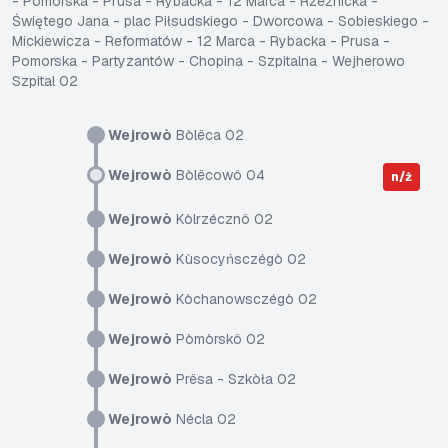
- Pomorska - Prusa - Rybacka - 12 Marca - Rzeźnicka -
Świętego Jana - plac Piłsudskiego - Dworcowa - Sobieskiego -
Mickiewicza - Reformatów - 12 Marca - Rybacka - Prusa -
Pomorska - Partyzantów - Chopina - Szpitalna - Wejherowo
Szpital 02
Wejrowò
Bòlëca 02
Wejrowò
Bòlëcowô 04
n/ż
Wejrowò
Kòlrzécznô 02
Wejrowò
Kùsocyńsczégò 02
Wejrowò
Kòchanowsczégò 02
Wejrowò
Pòmòrskô 02
Wejrowò
Prësa - Szkòła 02
Wejrowò
Nécla 02