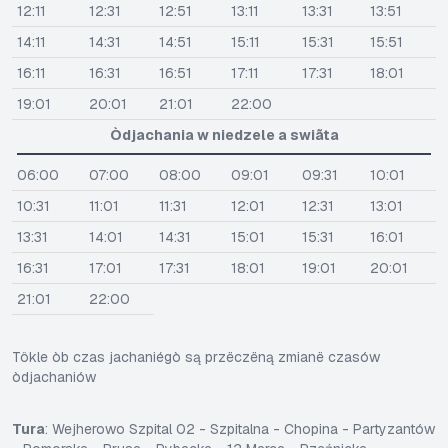
12:11
12:31
12:51
13:11
13:31
13:51
14:11
14:31
14:51
15:11
15:31
15:51
16:11
16:31
16:51
17:11
17:31
18:01
19:01
20:01
21:01
22:00
Òdjachania w niedzele a swiãta
06:00
07:00
08:00
09:01
09:31
10:01
10:31
11:01
11:31
12:01
12:31
13:01
13:31
14:01
14:31
15:01
15:31
16:01
16:31
17:01
17:31
18:01
19:01
20:01
21:01
22:00
Tôkle òb czas jachaniégò są przëczëną zmianë czasów
òdjachaniów
Tura
: Wejherowo Szpital 02 - Szpitalna - Chopina - Partyzantów