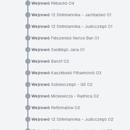
Wejrowò
Rëbackô 04
Wejrowò
12 Strëmiannika - Jachtarskô 01
Wejrowò
12 Strëmiannika - Judicczégò 01
Wejrowò
Flészerskô Neńce Ban 01
Wejrowò
Swiãtégò Jana 01
Wejrowò
Banóf 02
Wejrowò
Kaszëbskô Filharmóniô 03
Wejrowò
Sobiesczégò - GS 02
Wejrowò
Mickewicza - Radnica 02
Wejrowò
Refòrmatów 02
Wejrowò
12 Strëmiannika - Judicczégò 02