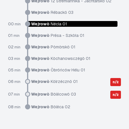
Wejrowò
12 Strëmiannika - Jachtarskô 02
Wejrowò
Rëbackô 03
00
Wejrowò
Nécla 01
min
01
Wejrowò
Prësa - Szkòła 01
min
02
Wejrowò
Pòmòrskô 01
min
03
Wejrowò
Kòchanowsczégò 01
min
05
Wejrowò
Òbróńców Hélu 01
min
06
Wejrowò
Kòlrzécznô 01
min
n/ż
07
Wejrowò
Bòlëcowô 03
min
n/ż
08
Wejrowò
Bòlëca 02
min