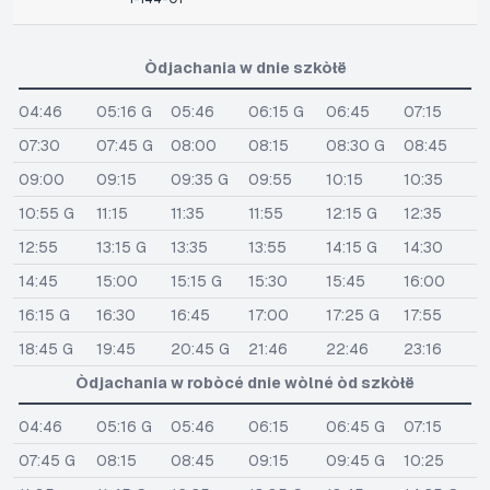
Òdjachania w dnie szkòłë
04:46
05:16 G
05:46
06:15 G
06:45
07:15
07:30
07:45 G
08:00
08:15
08:30 G
08:45
09:00
09:15
09:35 G
09:55
10:15
10:35
10:55 G
11:15
11:35
11:55
12:15 G
12:35
12:55
13:15 G
13:35
13:55
14:15 G
14:30
14:45
15:00
15:15 G
15:30
15:45
16:00
16:15 G
16:30
16:45
17:00
17:25 G
17:55
18:45 G
19:45
20:45 G
21:46
22:46
23:16
Òdjachania w robòcé dnie wòlné òd szkòłë
04:46
05:16 G
05:46
06:15
06:45 G
07:15
07:45 G
08:15
08:45
09:15
09:45 G
10:25