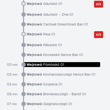
Wejrowò
Gduńskô 01
n/ż
Wejrowò
Gduńskô – Zriw 01
Wejrowò
Cenôwë Smiechòwò Ban 01
Wejrowò
Reja 01
n/ż
Wejrowò
Rëbackô 01
Wejrowò
Kòcewskô Neńce Ban 01
00
Wejrowò
Pòmòrskô 01
min
02
Wejrowò
Kòchanowsczégò Neńce Ban 01
min
03
Wejrowò
Szopena 01
min
05
Wejrowò
Broniewsczégò - Banóf 01
min
07
Wejrowò
Gùlgòwsczégò 01
min