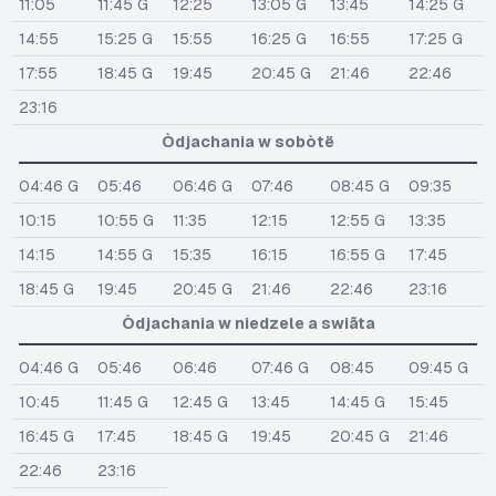
11:05
11:45 G
12:25
13:05 G
13:45
14:25 G
14:55
15:25 G
15:55
16:25 G
16:55
17:25 G
17:55
18:45 G
19:45
20:45 G
21:46
22:46
23:16
Òdjachania w sobòtë
04:46 G
05:46
06:46 G
07:46
08:45 G
09:35
10:15
10:55 G
11:35
12:15
12:55 G
13:35
14:15
14:55 G
15:35
16:15
16:55 G
17:45
18:45 G
19:45
20:45 G
21:46
22:46
23:16
Òdjachania w niedzele a swiãta
04:46 G
05:46
06:46
07:46 G
08:45
09:45 G
10:45
11:45 G
12:45 G
13:45
14:45 G
15:45
16:45 G
17:45
18:45 G
19:45
20:45 G
21:46
22:46
23:16