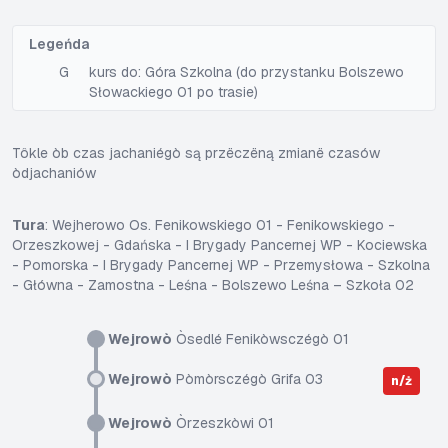
Legeńda
G
kurs do: Góra Szkolna (do przystanku Bolszewo
Słowackiego 01 po trasie)
Tôkle òb czas jachaniégò są przëczëną zmianë czasów
òdjachaniów
Tura
: Wejherowo Os. Fenikowskiego 01 - Fenikowskiego -
Orzeszkowej - Gdańska - I Brygady Pancernej WP - Kociewska
- Pomorska - I Brygady Pancernej WP - Przemysłowa - Szkolna
- Główna - Zamostna - Leśna - Bolszewo Leśna – Szkoła 02
Wejrowò
Òsedlé Fenikòwsczégò 01
Wejrowò
Pòmòrsczégò Grifa 03
n/ż
Wejrowò
Òrzeszkòwi 01