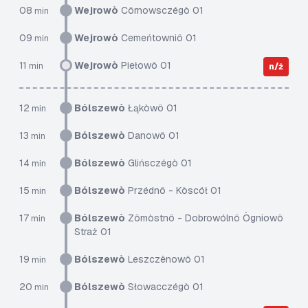
08
Wejrowò
Côrnowsczégò 01
min
09
Wejrowò
Cemeńtowniô 01
min
11
Wejrowò
Piełowô 01
min
n/ż
12
Bólszewò
Łąkòwô 01
min
13
Bólszewò
Danowô 01
min
14
Bólszewò
Glińsczégò 01
min
15
Bólszewò
Przédnô - Kòscół 01
min
17
Bólszewò
Zômòstnô - Dobrowólnô Ògniowô
min
Straż 01
19
Bólszewò
Leszczënowô 01
min
20
Bólszewò
Słowacczégò 01
min