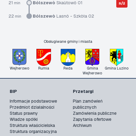
21
Bólszewò
Skaùtowô 01
min
n/ż
22
Bólszewò
Lasnô - Szkòła 02
min
Obsługiwane gminy i miasta
Wejherowo
Rumia
Reda
Gmina
Gmina Luzino
Wejherowo
BIP
Przetargi
Informacje podstawowe
Plan zamówień
Przedmiot działalności
publicznych
Status prawny
Zamówienia publiczne
Władze spółki
Zapytania ofertowe
Struktura właścicielska
Archiwum
Struktura organizacyjna