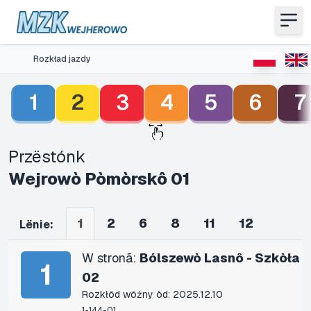
Rozkład jazdy
1
2
3
4
5
6
7
Przëstónk
Wejrowò Pòmòrskô 01
1
2
6
8
11
12
Lënie:
W stronã:
Bólszewò Lasnô - Szkòła
1
02
Rozkłôd wôżny òd: 2025.12.10
1-144-01