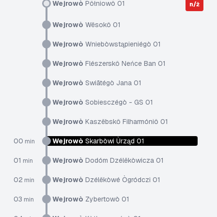
Wejrowò
Pôłniowô 01
n/ż
Wejrowò
Wësokô 01
Wejrowò
Wniebòwstąpieniégò 01
Wejrowò
Flészerskô Neńce Ban 01
Wejrowò
Swiãtégò Jana 01
Wejrowò
Sobiesczégò - GS 01
Wejrowò
Kaszëbskô Filharmóniô 01
00
Wejrowò
Skarbòwi Ùrząd 01
min
01
Wejrowò
Dodóm Dzélëkòwicza 01
min
02
Wejrowò
Dzélëkòwé Ògródczi 01
min
03
Wejrowò
Zybertowò 01
min