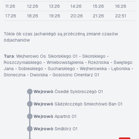
11:26
12:26
13:26
14:26
15:26
16:26
17:26
18:26
19:26
20:26
21:26
22:51
Tôkle òb czas jachaniégò są przëczëną zmianë czasów
òdjachaniów
Tura
: Wejherowo Os. Sikorskiego 01 - Sikorskiego -
Roszczynialskiego - Wniebowstąpienia - Rzeźnicka - Świętego
Jana - Sobieskiego - Sucharskiego - Wejherowska - Lęborska -
Słoneczna - Dworska - Gościcino Cmentarz 01
Wejrowò
Òsedlé Sykòrsczégò 01
Wejrowò
Sãdzëcczégò Smiechòwò Ban 01
Wejrowò
Apartnô 01
Wejrowò
Smãtôrz 01