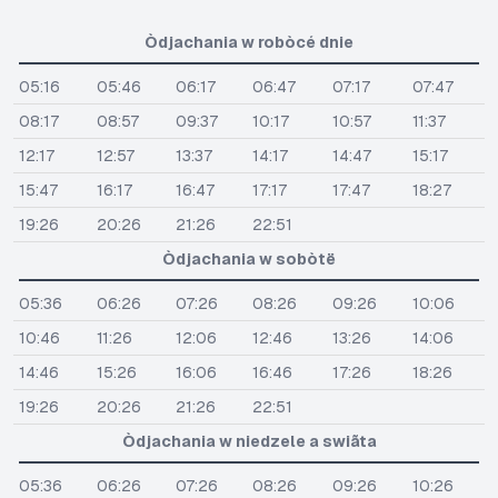
Òdjachania w robòcé dnie
05:16
05:46
06:17
06:47
07:17
07:47
08:17
08:57
09:37
10:17
10:57
11:37
12:17
12:57
13:37
14:17
14:47
15:17
15:47
16:17
16:47
17:17
17:47
18:27
19:26
20:26
21:26
22:51
Òdjachania w sobòtë
05:36
06:26
07:26
08:26
09:26
10:06
10:46
11:26
12:06
12:46
13:26
14:06
14:46
15:26
16:06
16:46
17:26
18:26
19:26
20:26
21:26
22:51
Òdjachania w niedzele a swiãta
05:36
06:26
07:26
08:26
09:26
10:26