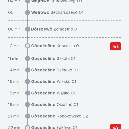
04
Wejrowò
Kòtłowsczégò 01
min
05
Wejrowò
Sëcharsczégò 01
min
08
Bólszewò
Zômòstnô 01
min
10
Gòscëcëno
Kòpernika 01
min
n/ż
11
Gòscëcëno
Szkòła 01
min
14
Gòscëcëno
Szërokô 01
min
16
Gòscëcëno
Wieskô 01
min
18
Gòscëcëno
Wąskô 01
min
19
Gòscëcëno
Òkrãżnô 01
min
21
Gòscëcëno
Robôkòwskô 02
min
22
Gòscëcëno
Łãkòwô 01
min
n/ż