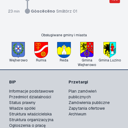
23
Gòscëcëno
Smãtôrz 01
min
Obsługiwane gminy i miasta
Wejherowo
Rumia
Reda
Gmina
Gmina Luzino
Wejherowo
BIP
Przetargi
Informacje podstawowe
Plan zamówień
Przedmiot działalności
publicznych
Status prawny
Zamówienia publiczne
Władze spółki
Zapytania ofertowe
Struktura właścicielska
Archiwum
Struktura organizacyjna
Ogłoszenia o pracę