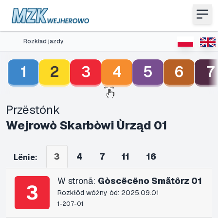
Rozkład jazdy
1
2
3
4
5
6
7
Przëstónk
Wejrowò Skarbòwi Ùrząd 01
3
4
7
11
16
Lënie:
W stronã:
Gòscëcëno Smãtôrz 01
3
Rozkłôd wôżny òd: 2025.09.01
1-207-01