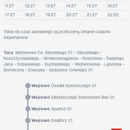
11:27
12:27
13:27
14:27
15:27
16:27
17:27
18:27
19:27
20:27
21:27
22:52
Tôkle òb czas jachaniégò są przëczëną zmianë czasów
òdjachaniów
Tura
: Wejherowo Os. Sikorskiego 01 - Sikorskiego -
Roszczynialskiego - Wniebowstąpienia - Rzeźnicka - Świętego
Jana - Sobieskiego - Sucharskiego - Wejherowska - Lęborska -
Słoneczna - Dworska - Gościcino Cmentarz 01
Wejrowò
Òsedlé Sykòrsczégò 01
Wejrowò
Sãdzëcczégò Smiechòwò Ban 01
Wejrowò
Apartnô 01
Wejrowò
Smãtôrz 01