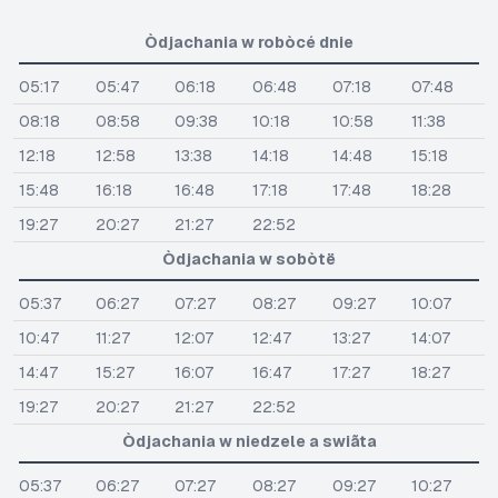
Òdjachania w robòcé dnie
05:17
05:47
06:18
06:48
07:18
07:48
08:18
08:58
09:38
10:18
10:58
11:38
12:18
12:58
13:38
14:18
14:48
15:18
15:48
16:18
16:48
17:18
17:48
18:28
19:27
20:27
21:27
22:52
Òdjachania w sobòtë
05:37
06:27
07:27
08:27
09:27
10:07
10:47
11:27
12:07
12:47
13:27
14:07
14:47
15:27
16:07
16:47
17:27
18:27
19:27
20:27
21:27
22:52
Òdjachania w niedzele a swiãta
05:37
06:27
07:27
08:27
09:27
10:27