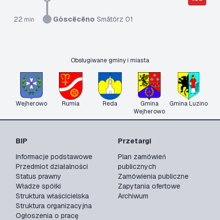
22
Gòscëcëno
Smãtôrz 01
min
Obsługiwane gminy i miasta
Wejherowo
Rumia
Reda
Gmina
Gmina Luzino
Wejherowo
BIP
Przetargi
Informacje podstawowe
Plan zamówień
Przedmiot działalności
publicznych
Status prawny
Zamówienia publiczne
Władze spółki
Zapytania ofertowe
Struktura właścicielska
Archiwum
Struktura organizacyjna
Ogłoszenia o pracę