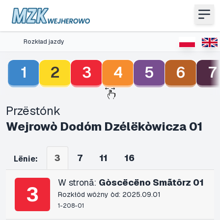
Rozkład jazdy
1
2
3
4
5
6
7
Przëstónk
Wejrowò Dodóm Dzélëkòwicza 01
3
7
11
16
Lënie:
W stronã:
Gòscëcëno Smãtôrz 01
3
Rozkłôd wôżny òd: 2025.09.01
1-208-01