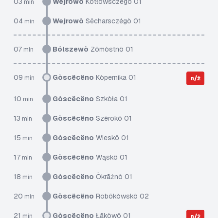
03
Wejrowò
Kòtłowsczégò 01
min
04
Wejrowò
Sëcharsczégò 01
min
07
Bólszewò
Zômòstnô 01
min
09
Gòscëcëno
Kòpernika 01
min
n/ż
10
Gòscëcëno
Szkòła 01
min
13
Gòscëcëno
Szërokô 01
min
15
Gòscëcëno
Wieskô 01
min
17
Gòscëcëno
Wąskô 01
min
18
Gòscëcëno
Òkrãżnô 01
min
20
Gòscëcëno
Robôkòwskô 02
min
21
Gòscëcëno
Łãkòwô 01
min
n/ż