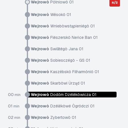
Wejrowò
Pôłniowô 01
n/ż
Wejrowò
Wësokô 01
Wejrowò
Wniebòwstąpieniégò 01
Wejrowò
Flészerskô Neńce Ban 01
Wejrowò
Swiãtégò Jana 01
Wejrowò
Sobiesczégò - GS 01
Wejrowò
Kaszëbskô Filharmóniô 01
Wejrowò
Skarbòwi Ùrząd 01
00
Wejrowò
Dodóm Dzélëkòwicza 01
min
01
Wejrowò
Dzélëkòwé Ògródczi 01
min
02
Wejrowò
Zybertowò 01
min