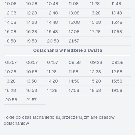
10:08
10:28
10:48
11:08
11:28
11:48
12:08
12:28
12:48
13:08
13:28
13:48
14:08
14:28
14:48
15:08
15:28
15:48
16:08
16:28
16:48
17:08
17:28
17:58
18:58
19:58
20:58
21:57
Òdjachania w niedzele a swiãta
05:57
06:57
07:57
08:58
09:28
09:58
10:28
10:58
11:28
11:58
12:28
12:58
13:28
13:58
14:28
14:58
15:28
15:58
16:28
16:58
17:28
17:58
18:58
19:58
20:58
21:57
Tôkle òb czas jachaniégò są przëczëną zmianë czasów
òdjachaniów