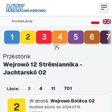
Rozkład jazdy
1
2
3
4
5
6
7
Przëstónk
Wejrowò 12 Strëmiannika -
Jachtarskô 02
2
4
11
701
Lënie:
W stronã:
Wejrowò Bòlëca 02
2
Rozkłôd wôżny òd: 2024.07.15