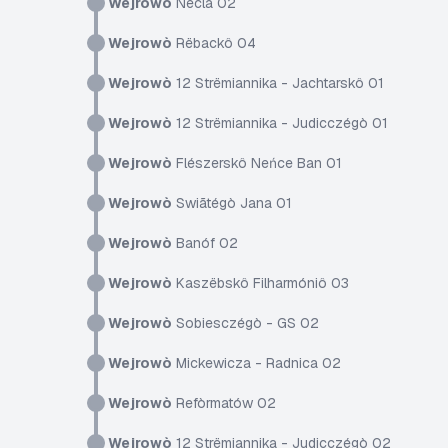
Wejrowò
Nécla 02
Wejrowò
Rëbackô 04
Wejrowò
12 Strëmiannika - Jachtarskô 01
Wejrowò
12 Strëmiannika - Judicczégò 01
Wejrowò
Flészerskô Neńce Ban 01
Wejrowò
Swiãtégò Jana 01
Wejrowò
Banóf 02
Wejrowò
Kaszëbskô Filharmóniô 03
Wejrowò
Sobiesczégò - GS 02
Wejrowò
Mickewicza - Radnica 02
Wejrowò
Refòrmatów 02
Wejrowò
12 Strëmiannika - Judicczégò 02