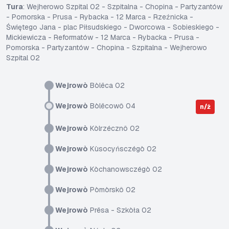
Tura
: Wejherowo Szpital 02 - Szpitalna - Chopina - Partyzantów
- Pomorska - Prusa - Rybacka - 12 Marca - Rzeźnicka -
Świętego Jana - plac Piłsudskiego - Dworcowa - Sobieskiego -
Mickiewicza - Reformatów - 12 Marca - Rybacka - Prusa -
Pomorska - Partyzantów - Chopina - Szpitalna - Wejherowo
Szpital 02
Wejrowò
Bòlëca 02
Wejrowò
Bòlëcowô 04
n/ż
Wejrowò
Kòlrzécznô 02
Wejrowò
Kùsocyńsczégò 02
Wejrowò
Kòchanowsczégò 02
Wejrowò
Pòmòrskô 02
Wejrowò
Prësa - Szkòła 02