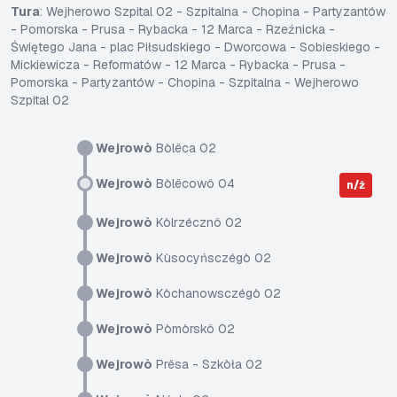
Tura
: Wejherowo Szpital 02 - Szpitalna - Chopina - Partyzantów
- Pomorska - Prusa - Rybacka - 12 Marca - Rzeźnicka -
Świętego Jana - plac Piłsudskiego - Dworcowa - Sobieskiego -
Mickiewicza - Reformatów - 12 Marca - Rybacka - Prusa -
Pomorska - Partyzantów - Chopina - Szpitalna - Wejherowo
Szpital 02
Wejrowò
Bòlëca 02
Wejrowò
Bòlëcowô 04
n/ż
Wejrowò
Kòlrzécznô 02
Wejrowò
Kùsocyńsczégò 02
Wejrowò
Kòchanowsczégò 02
Wejrowò
Pòmòrskô 02
Wejrowò
Prësa - Szkòła 02