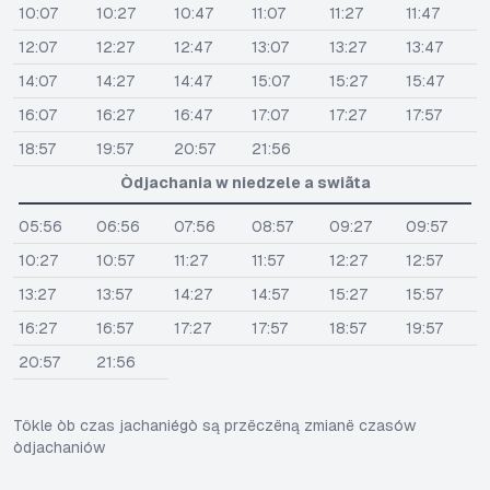
10:07
10:27
10:47
11:07
11:27
11:47
12:07
12:27
12:47
13:07
13:27
13:47
14:07
14:27
14:47
15:07
15:27
15:47
16:07
16:27
16:47
17:07
17:27
17:57
18:57
19:57
20:57
21:56
Òdjachania w niedzele a swiãta
05:56
06:56
07:56
08:57
09:27
09:57
10:27
10:57
11:27
11:57
12:27
12:57
13:27
13:57
14:27
14:57
15:27
15:57
16:27
16:57
17:27
17:57
18:57
19:57
20:57
21:56
Tôkle òb czas jachaniégò są przëczëną zmianë czasów
òdjachaniów