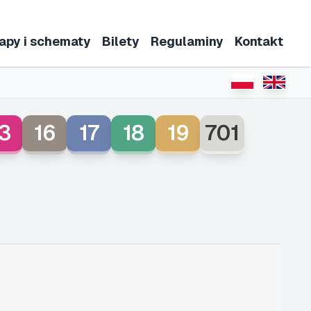
apy i schematy
Bilety
Regulaminy
Kontakt
3
16
17
18
19
701