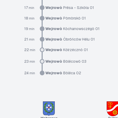
17
Wejrowò
Prësa - Szkòła 01
min
18
Wejrowò
Pòmòrskô 01
min
19
Wejrowò
Kòchanowsczégò 01
min
21
Wejrowò
Òbróńców Hélu 01
min
22
Wejrowò
Kòlrzécznô 01
min
23
Wejrowò
Bòlëcowô 03
min
24
Wejrowò
Bòlëca 02
min