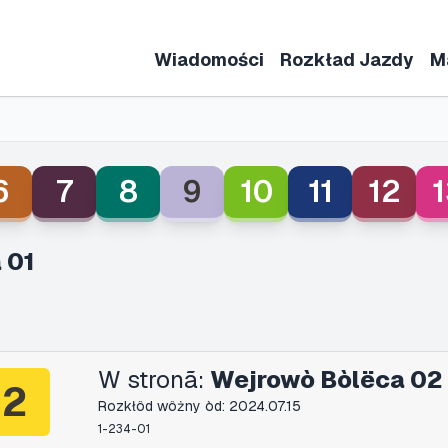
Wiadomości
Rozkład Jazdy
M
6
7
8
9
10
11
12
1
 01
W stronã:
Wejrowò Bòlëca 02
2
Rozkłôd wôżny òd: 2024.07.15
1-234-01