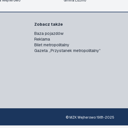
a Wejherowo
Gmina Luzino
Zobacz także
Baza pojazdów
Reklama
Bilet metropolitalny
Gazeta „Przystanek metropolitalny”
© MZK Wejherowo 1981-2025