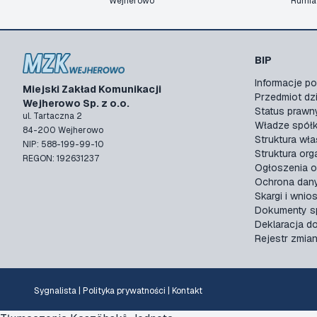
Wejherowo
Rumia
BIP
Informacje 
Miejski Zakład Komunikacji
Przedmiot dzi
Wejherowo Sp. z o.o.
Status prawn
ul. Tartaczna 2
Władze spółk
84-200 Wejherowo
Struktura wła
NIP: 588-199-99-10
Struktura org
REGON: 192631237
Ogłoszenia o
Ochrona dan
Skargi i wnios
Dokumenty sp
Deklaracja d
Rejestr zmia
Sygnalista
|
Polityka prywatności
|
Kontakt