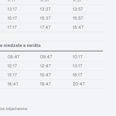
11:17
11:37
11:57
13:17
13:37
13:57
15:17
15:37
15:57
17:17
17:47
18:47
w niedzele a swiãta
08:47
09:47
10:17
12:17
12:47
13:17
15:17
15:47
16:17
18:47
19:47
20:47
sów òdjachaniów