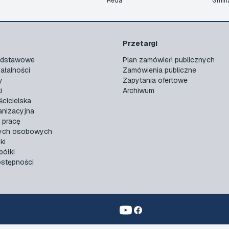
Reda
Gmin
Przetargi
podstawowe
Plan zamówień publicznych
ałalności
Zamówienia publiczne
y
Zapytania ofertowe
i
Archiwum
ścicielska
anizacyjna
 pracę
ych osobowych
ki
ółki
ostępności
n