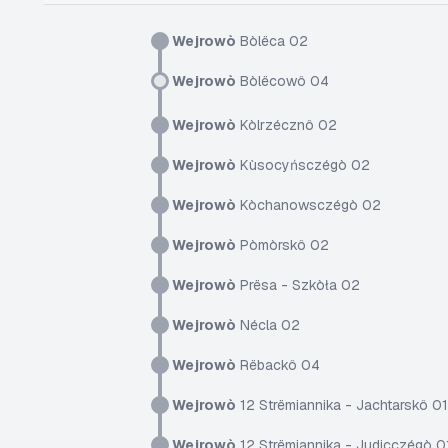
Wejrowò
Bòlëca 02
Wejrowò
Bòlëcowô 04
Wejrowò
Kòlrzécznô 02
Wejrowò
Kùsocyńsczégò 02
Wejrowò
Kòchanowsczégò 02
Wejrowò
Pòmòrskô 02
Wejrowò
Prësa - Szkòła 02
Wejrowò
Nécla 02
Wejrowò
Rëbackô 04
Wejrowò
12 Strëmiannika - Jachtarskô 01
Wejrowò
12 Strëmiannika - Judicczégò 0