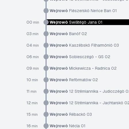
Wejrowò
Flészerskô Neńce Ban 01
00
Wejrowò
Swiãtégò Jana 01
min
03
Wejrowò
Banóf 02
min
04
Wejrowò
Kaszëbskô Filharmóniô 03
min
06
Wejrowò
Sobiesczégò - GS 02
min
09
Wejrowò
Mickewicza - Radnica 02
min
10
Wejrowò
Refòrmatów 02
min
11
Wejrowò
12 Strëmiannika - Judicczégò 0
min
12
Wejrowò
12 Strëmiannika - Jachtarskô 0
min
15
Wejrowò
Rëbackô 03
min
16
Wejrowò
Nécla 01
min