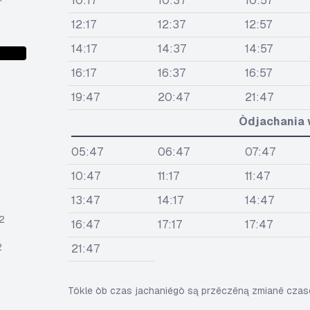
10:17
10:37
10:57
12:17
12:37
12:57
14:17
14:37
14:57
16:17
16:37
16:57
19:47
20:47
21:47
Òdjachania 
05:47
06:47
07:47
10:47
11:17
11:47
13:47
14:17
14:47
2
16:47
17:17
17:47
2
21:47
Tôkle òb czas jachaniégò są przëczëną zmianë cza