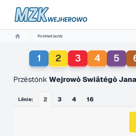
Rozkład jazdy
Home
1
2
3
4
5
Przëstónk
Wejrowò Swiãtégò Jana
2
3
4
16
Lënie: