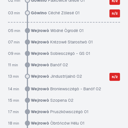
02
Gòwino
Pãtkòwice Grëbë 01
min
n/ż
03
Gòwino
Cëché Zôlesé 01
min
n/ż
05
Wejrowò
Wòdné Ògrodë 01
min
07
Wejrowò
Krézowé Starostwò 01
min
09
Wejrowò
Sobiesczégò - GS 01
min
11
Wejrowò
Banóf 02
min
13
Wejrowò
Jindustrijalnô 02
min
n/ż
14
Wejrowò
Broniewsczégò - Banóf 02
min
15
Wejrowò
Szopena 02
min
17
Wejrowò
Pruszkòwsczégò 01
min
18
Wejrowò
Òbróńców Hélu 01
min