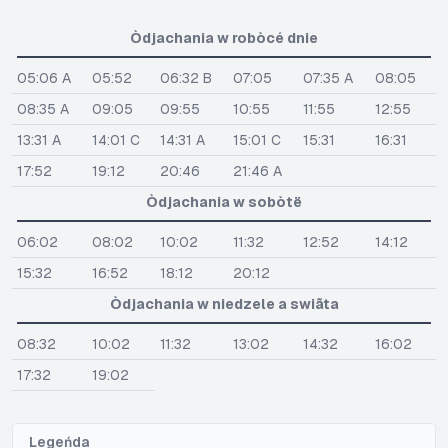
Òdjachania w robòcé dnie
05:06 A
05:52
06:32 B
07:05
07:35 A
08:05
08:35 A
09:05
09:55
10:55
11:55
12:55
13:31 A
14:01 C
14:31 A
15:01 C
15:31
16:31
17:52
19:12
20:46
21:46 A
Òdjachania w sobòtë
06:02
08:02
10:02
11:32
12:52
14:12
15:32
16:52
18:12
20:12
Òdjachania w niedzele a swiãta
08:32
10:02
11:32
13:02
14:32
16:02
17:32
19:02
Legeńda