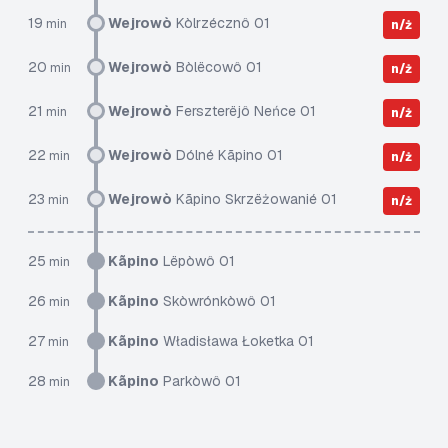
19
Wejrowò
Kòlrzécznô 01
min
n/ż
20
Wejrowò
Bòlëcowô 01
min
n/ż
21
Wejrowò
Ferszterëjô Neńce 01
min
n/ż
22
Wejrowò
Dólné Kãpino 01
min
n/ż
23
Wejrowò
Kãpino Skrzëżowanié 01
min
n/ż
25
Kãpino
Lëpòwô 01
min
26
Kãpino
Skòwrónkòwô 01
min
27
Kãpino
Władisława Łoketka 01
min
28
Kãpino
Parkòwô 01
min