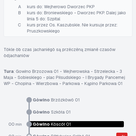
A
kurs do: Wejherowo Dworzec PKP
B
kurs do: Broniewskiego - Dworzec PKP. Dalej jako
linia 5 do: Szpital
C
kurs przez Os. Kaszubskie. Nie kursuje przez:
Pruszkowskiego
Tôkle òb czas jachaniégò są przëczëną zmianë czasów
òdjachaniów
Tura
: Gowino Brzozowa 01 - Wejherowska - Strzelecka - 3
Maja - Sobieskiego - plac Piłsudskiego - I Brygady Pancernej
WP - Chopina - Wierzbowa - Parkowa - Kąpino Parkowa 01
Gòwino
Brzózkòwô 01
Gòwino
Szkòła 01
00
Gòwino
Kòscół 01
min