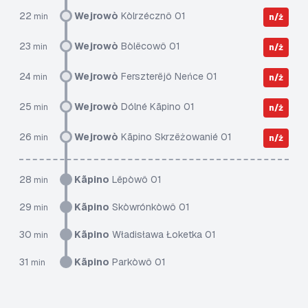
22
Wejrowò
Kòlrzécznô 01
min
n/ż
23
Wejrowò
Bòlëcowô 01
min
n/ż
24
Wejrowò
Ferszterëjô Neńce 01
min
n/ż
25
Wejrowò
Dólné Kãpino 01
min
n/ż
26
Wejrowò
Kãpino Skrzëżowanié 01
min
n/ż
28
Kãpino
Lëpòwô 01
min
29
Kãpino
Skòwrónkòwô 01
min
30
Kãpino
Władisława Łoketka 01
min
31
Kãpino
Parkòwô 01
min