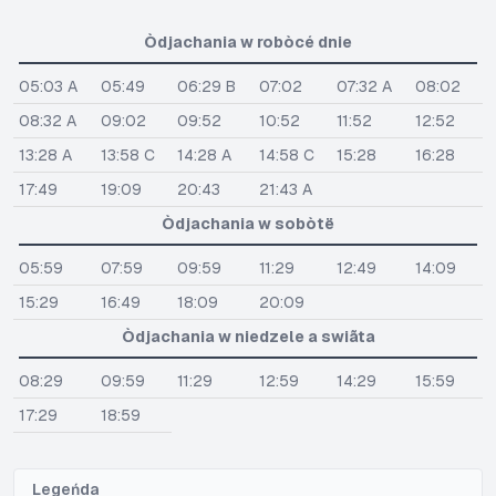
Òdjachania w robòcé dnie
05:03 A
05:49
06:29 B
07:02
07:32 A
08:02
08:32 A
09:02
09:52
10:52
11:52
12:52
13:28 A
13:58 C
14:28 A
14:58 C
15:28
16:28
17:49
19:09
20:43
21:43 A
Òdjachania w sobòtë
05:59
07:59
09:59
11:29
12:49
14:09
15:29
16:49
18:09
20:09
Òdjachania w niedzele a swiãta
08:29
09:59
11:29
12:59
14:29
15:59
17:29
18:59
Legeńda