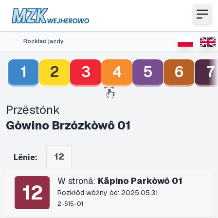
Rozkład jazdy
1
2
3
4
5
6
7
Przëstónk
Gòwino Brzózkòwô 01
12
Lënie:
W stronã:
Kãpino Parkòwô 01
12
Rozkłôd wôżny òd: 2025.05.31
2-515-01