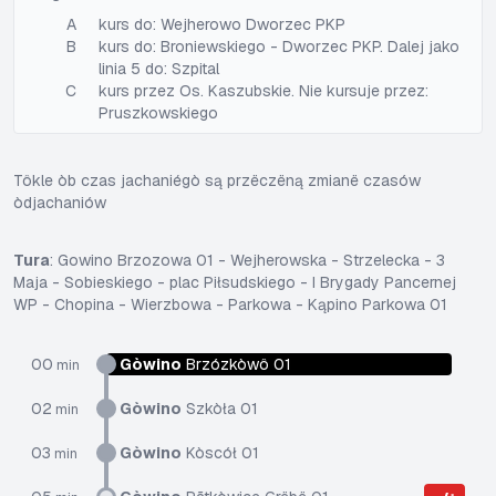
A
kurs do: Wejherowo Dworzec PKP
B
kurs do: Broniewskiego - Dworzec PKP. Dalej jako
linia 5 do: Szpital
C
kurs przez Os. Kaszubskie. Nie kursuje przez:
Pruszkowskiego
Tôkle òb czas jachaniégò są przëczëną zmianë czasów
òdjachaniów
Tura
: Gowino Brzozowa 01 - Wejherowska - Strzelecka - 3
Maja - Sobieskiego - plac Piłsudskiego - I Brygady Pancernej
WP - Chopina - Wierzbowa - Parkowa - Kąpino Parkowa 01
00
Gòwino
Brzózkòwô 01
min
02
Gòwino
Szkòła 01
min
03
Gòwino
Kòscół 01
min