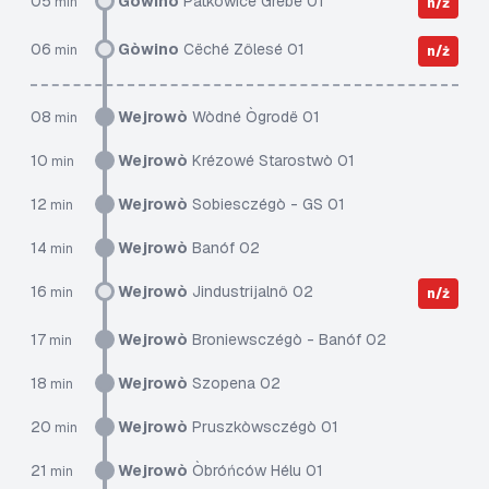
05
Gòwino
Pãtkòwice Grëbë 01
min
n/ż
06
Gòwino
Cëché Zôlesé 01
min
n/ż
08
Wejrowò
Wòdné Ògrodë 01
min
10
Wejrowò
Krézowé Starostwò 01
min
12
Wejrowò
Sobiesczégò - GS 01
min
14
Wejrowò
Banóf 02
min
16
Wejrowò
Jindustrijalnô 02
min
n/ż
17
Wejrowò
Broniewsczégò - Banóf 02
min
18
Wejrowò
Szopena 02
min
20
Wejrowò
Pruszkòwsczégò 01
min
21
Wejrowò
Òbróńców Hélu 01
min