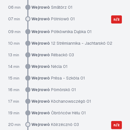
06
Wejrowò
Smãtôrz 01
min
07
Wejrowò
Pôłniowô 01
min
n/ż
09
Wejrowò
Półkòwnika Dąbka 01
min
10
Wejrowò
12 Strëmiannika - Jachtarskô 02
min
13
Wejrowò
Rëbackô 03
min
14
Wejrowò
Nécla 01
min
15
Wejrowò
Prësa - Szkòła 01
min
16
Wejrowò
Pòmòrskô 01
min
17
Wejrowò
Kòchanowsczégò 01
min
19
Wejrowò
Òbróńców Hélu 01
min
20
Wejrowò
Kòlrzécznô 03
min
n/ż