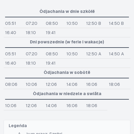
Òdjachania w dnie szkòłë
05:51
07:20
08:50
10:50
12:50 B
14:50 B
16:40
18:10
19:41
Dni powszednie (w ferie i wakacje)
05:51
07:20
08:50
10:50
12:50 A
14:50 A
16:40
18:10
19:41
Òdjachania w sobòtë
08:06
10:06
12:06
14:06
16:06
18:06
Òdjachania w niedzele a swiãta
10:06
12:06
14:06
16:06
18:06
Legeńda