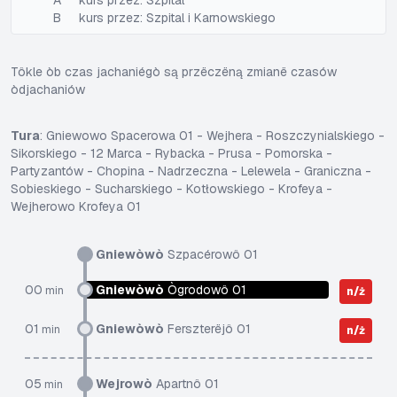
A
kurs przez: Szpital
B
kurs przez: Szpital i Karnowskiego
Tôkle òb czas jachaniégò są przëczëną zmianë czasów
òdjachaniów
Tura
: Gniewowo Spacerowa 01 - Wejhera - Roszczynialskiego -
Sikorskiego - 12 Marca - Rybacka - Prusa - Pomorska -
Partyzantów - Chopina - Nadrzeczna - Lelewela - Graniczna -
Sobieskiego - Sucharskiego - Kotłowskiego - Krofeya -
Wejherowo Krofeya 01
Gniewòwò
Szpacérowô 01
00
Gniewòwò
Ògrodowô 01
min
n/ż
01
Gniewòwò
Ferszterëjô 01
min
n/ż
05
Wejrowò
Apartnô 01
min