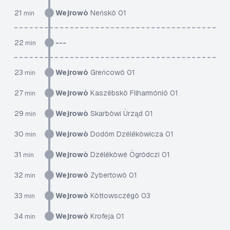
21
Wejrowò
Neńskô 01
min
22
---
min
23
Wejrowò
Greńcowô 01
min
27
Wejrowò
Kaszëbskô Filharmóniô 01
min
29
Wejrowò
Skarbòwi Ùrząd 01
min
30
Wejrowò
Dodóm Dzélëkòwicza 01
min
31
Wejrowò
Dzélëkòwé Ògródczi 01
min
32
Wejrowò
Zybertowò 01
min
33
Wejrowò
Kòtłowsczégò 03
min
34
Wejrowò
Krofeja 01
min