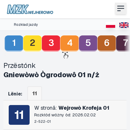
Rozkład jazdy
1
2
3
4
5
6
7
Przëstónk
Gniewòwò Ògrodowô 01 n/ż
11
Lënie:
W stronã:
Wejrowò Krofeja 01
11
Rozkłôd wôżny òd: 2026.02.02
2-522-01