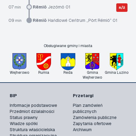
07
Rëmiô
Jezórnô 01
min
n/ż
09
Rëmiô
Hańdlowé Ceńtrum „Pòrt Rëmiô” 01
min
Obsługiwane gminy i miasta
Wejherowo
Rumia
Reda
Gmina
Gmina Luzino
Wejherowo
BIP
Przetargi
Informacje podstawowe
Plan zamówień
Przedmiot działalności
publicznych
Status prawny
Zamówienia publiczne
Władze spółki
Zapytania ofertowe
Struktura właścicielska
Archiwum
Struktura organizacyjna