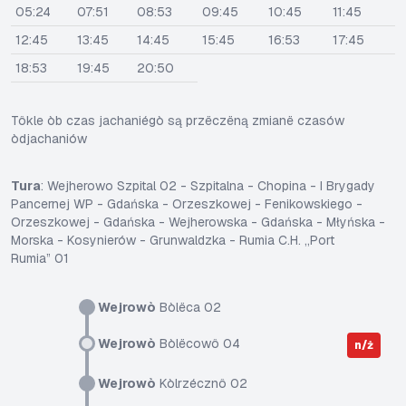
05:24
07:51
08:53
09:45
10:45
11:45
12:45
13:45
14:45
15:45
16:53
17:45
18:53
19:45
20:50
Tôkle òb czas jachaniégò są przëczëną zmianë czasów
òdjachaniów
Tura
: Wejherowo Szpital 02 - Szpitalna - Chopina - I Brygady
Pancernej WP - Gdańska - Orzeszkowej - Fenikowskiego -
Orzeszkowej - Gdańska - Wejherowska - Gdańska - Młyńska -
Morska - Kosynierów - Grunwaldzka - Rumia C.H. „Port
Rumia” 01
Wejrowò
Bòlëca 02
Wejrowò
Bòlëcowô 04
n/ż
Wejrowò
Kòlrzécznô 02