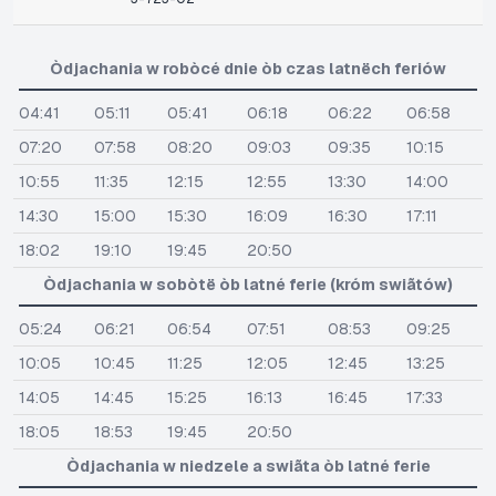
Òdjachania w robòcé dnie òb czas latnëch feriów
04:41
05:11
05:41
06:18
06:22
06:58
07:20
07:58
08:20
09:03
09:35
10:15
10:55
11:35
12:15
12:55
13:30
14:00
14:30
15:00
15:30
16:09
16:30
17:11
18:02
19:10
19:45
20:50
Òdjachania w sobòtë òb latné ferie (króm swiãtów)
05:24
06:21
06:54
07:51
08:53
09:25
10:05
10:45
11:25
12:05
12:45
13:25
14:05
14:45
15:25
16:13
16:45
17:33
18:05
18:53
19:45
20:50
Òdjachania w niedzele a swiãta òb latné ferie