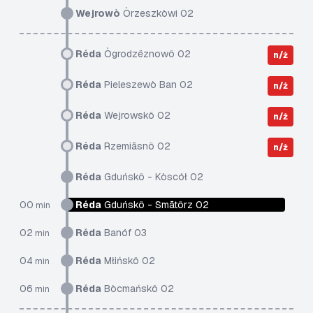
Wejrowò
Òrzeszkòwi 02
Réda
Ògrodzëznowô 02
n/ż
Réda
Pieleszewò Ban 02
n/ż
Réda
Wejrowskô 02
n/ż
Réda
Rzemiãsnô 02
n/ż
Réda
Gduńskô - Kòscół 02
00
Réda
Gduńskô - Smãtôrz 02
min
02
Réda
Banóf 03
min
04
Réda
Młińskô 02
min
06
Réda
Bòcmańskô 02
min