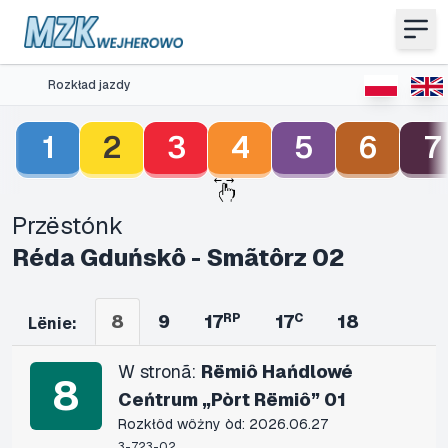
Rozkład jazdy
1
2
3
4
5
6
7
Przëstónk
Réda Gduńskô - Smãtôrz 02
8
9
17
RP
17
C
18
Lënie:
W stronã:
Rëmiô Hańdlowé
8
Ceńtrum „Pòrt Rëmiô” 01
Rozkłôd wôżny òd: 2026.06.27
3-723-02