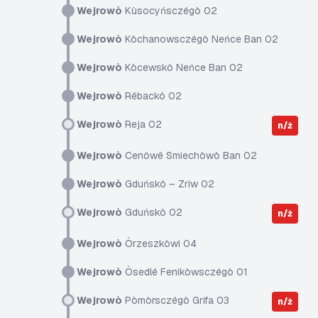
Wejrowò
Kùsocyńsczégò 02
Wejrowò
Kòchanowsczégò Neńce Ban 02
Wejrowò
Kòcewskô Neńce Ban 02
Wejrowò
Rëbackô 02
Wejrowò
Reja 02
n/ż
Wejrowò
Cenôwë Smiechòwò Ban 02
Wejrowò
Gduńskô – Zriw 02
Wejrowò
Gduńskô 02
n/ż
Wejrowò
Òrzeszkòwi 04
Wejrowò
Òsedlé Fenikòwsczégò 01
Wejrowò
Pòmòrsczégò Grifa 03
n/ż