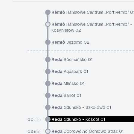
Rëmiô
Hańdlowé Ceńtrum „Pòrt Rëmiô” 0
Rëmiô
Hańdlowé Ceńtrum „Pòrt Rëmiô” -
Kòsynierów 02
Rëmiô
Jezórnô 02
Réda
Bòcmańskô 01
Réda
Aquapark 01
Réda
Młińskô 01
Réda
Banóf 01
Réda
Gduńskô - Szkòłowô 01
00
Réda
Gduńskô - Kòscół 01
min
02
Réda
Dobrowólnô Ògniowô Straż 01
min