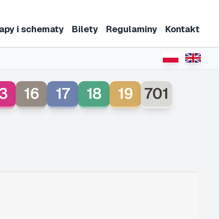
apy i schematy
Bilety
Regulaminy
Kontakt
3
16
17
18
19
701