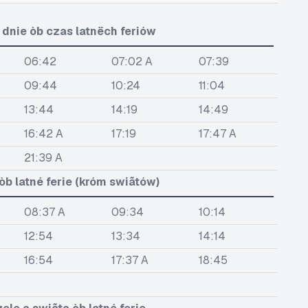
dnie òb czas latnëch feriów
06:42
07:02 A
07:39
09:44
10:24
11:04
13:44
14:19
14:49
16:42 A
17:19
17:47 A
21:39 A
b latné ferie (króm swiãtów)
08:37 A
09:34
10:14
12:54
13:34
14:14
16:54
17:37 A
18:45