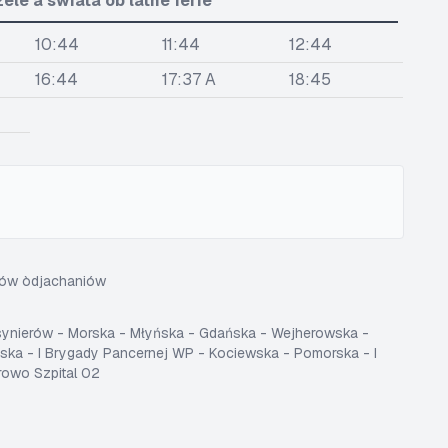
le a swiãta òb latné ferie
10:44
11:44
12:44
16:44
17:37 A
18:45
sów òdjachaniów
osynierów - Morska - Młyńska - Gdańska - Wejherowska -
ka - I Brygady Pancernej WP - Kociewska - Pomorska - I
rowo Szpital 02