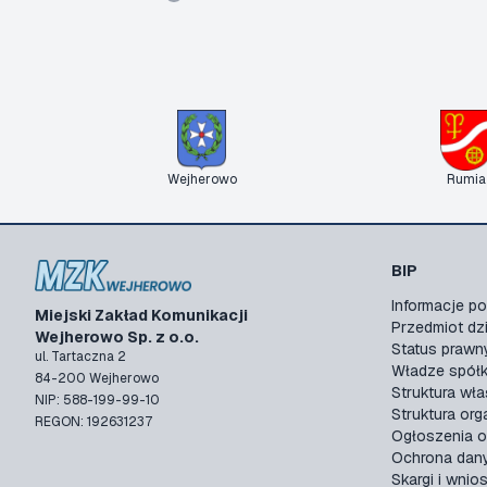
Wejherowo
Rumia
BIP
Informacje 
Miejski Zakład Komunikacji
Przedmiot dzi
Wejherowo Sp. z o.o.
Status prawn
ul. Tartaczna 2
Władze spółk
84-200 Wejherowo
Struktura wła
NIP: 588-199-99-10
Struktura org
REGON: 192631237
Ogłoszenia o
Ochrona dan
Skargi i wnios