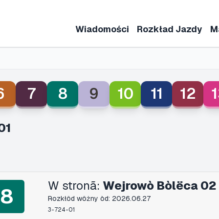
Wiadomości
Rozkład Jazdy
M
6
7
8
9
10
11
12
1
01
W stronã:
Wejrowò Bòlëca 02
8
Rozkłôd wôżny òd: 2026.06.27
3-724-01