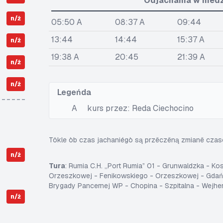
Òdjachania w niedze
n/ż
05:50 A
08:37 A
09:44
13:44
14:44
15:37 A
n/ż
19:38 A
20:45
21:39 A
n/ż
n/ż
Legeńda
A
kurs przez: Reda Ciechocino
Tôkle òb czas jachaniégò są przëczëną zmianë cza
n/ż
Tura
: Rumia C.H. „Port Rumia” 01 - Grunwaldzka - K
Orzeszkowej - Fenikowskiego - Orzeszkowej - Gdańs
Brygady Pancernej WP - Chopina - Szpitalna - Wejhe
n/ż