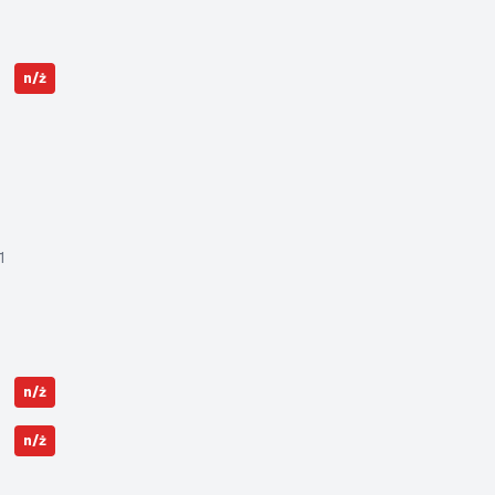
n/ż
1
n/ż
n/ż