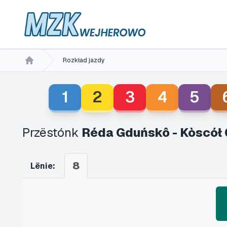
Rozkład jazdy
Home
1
2
3
4
5
Przëstónk
Réda Gduńskô - Kòscół 
8
Lënie: