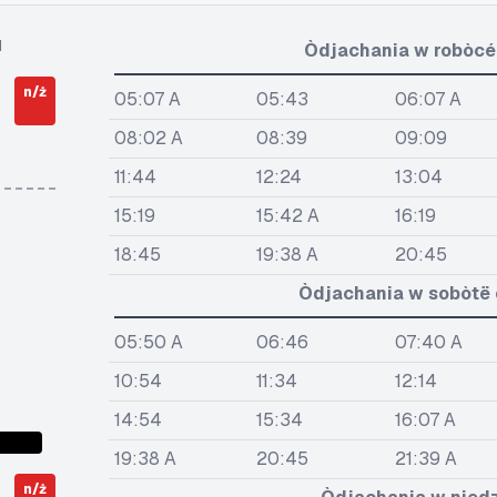
1
Òdjachania w robòcé 
n/ż
05:07 A
05:43
06:07 A
08:02 A
08:39
09:09
11:44
12:24
13:04
15:19
15:42 A
16:19
18:45
19:38 A
20:45
Òdjachania w sobòtë ò
05:50 A
06:46
07:40 A
10:54
11:34
12:14
14:54
15:34
16:07 A
19:38 A
20:45
21:39 A
n/ż