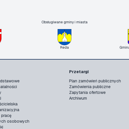
Obsługiwane gminy i miasta
Reda
Gmin
Przetargi
podstawowe
Plan zamówień publicznych
ałalności
Zamówienia publiczne
y
Zapytania ofertowe
i
Archiwum
ścicielska
anizacyjna
 pracę
ych osobowych
ki