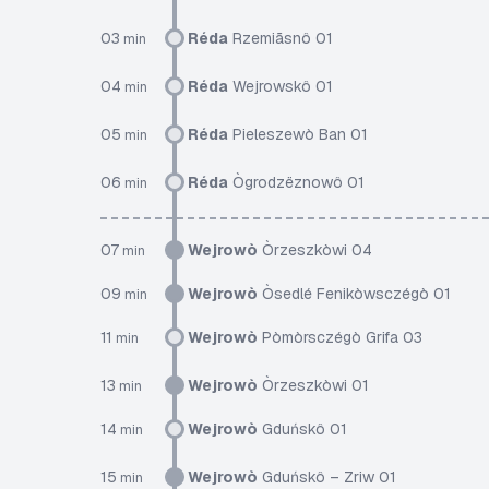
03
Réda
Rzemiãsnô 01
min
04
Réda
Wejrowskô 01
min
05
Réda
Pieleszewò Ban 01
min
06
Réda
Ògrodzëznowô 01
min
07
Wejrowò
Òrzeszkòwi 04
min
09
Wejrowò
Òsedlé Fenikòwsczégò 01
min
11
Wejrowò
Pòmòrsczégò Grifa 03
min
13
Wejrowò
Òrzeszkòwi 01
min
14
Wejrowò
Gduńskô 01
min
15
Wejrowò
Gduńskô – Zriw 01
min