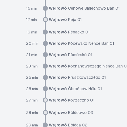
16
Wejrowò
Cenôwë Smiechòwò Ban 01
min
17
Wejrowò
Reja 01
min
19
Wejrowò
Rëbackô 01
min
20
Wejrowò
Kòcewskô Neńce Ban 01
min
21
Wejrowò
Pòmòrskô 01
min
23
Wejrowò
Kòchanowsczégò Neńce Ban 0
min
25
Wejrowò
Pruszkòwsczégò 01
min
26
Wejrowò
Òbróńców Hélu 01
min
27
Wejrowò
Kòlrzécznô 01
min
28
Wejrowò
Bòlëcowô 03
min
29
Wejrowò
Bòlëca 02
min