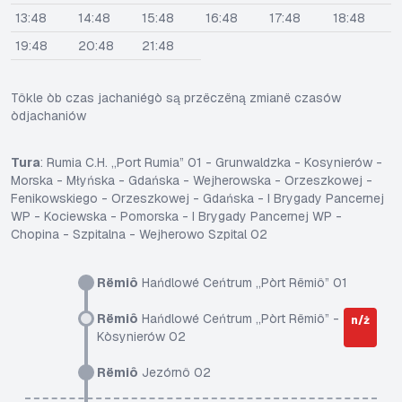
13:48
14:48
15:48
16:48
17:48
18:48
19:48
20:48
21:48
Tôkle òb czas jachaniégò są przëczëną zmianë czasów
òdjachaniów
Tura
: Rumia C.H. „Port Rumia” 01 - Grunwaldzka - Kosynierów -
Morska - Młyńska - Gdańska - Wejherowska - Orzeszkowej -
Fenikowskiego - Orzeszkowej - Gdańska - I Brygady Pancernej
WP - Kociewska - Pomorska - I Brygady Pancernej WP -
Chopina - Szpitalna - Wejherowo Szpital 02
Rëmiô
Hańdlowé Ceńtrum „Pòrt Rëmiô” 01
Rëmiô
Hańdlowé Ceńtrum „Pòrt Rëmiô” -
n/ż
Kòsynierów 02
Rëmiô
Jezórnô 02