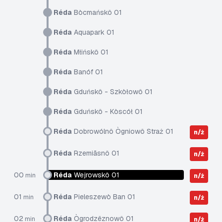
Réda
Bòcmańskô 01
Réda
Aquapark 01
Réda
Młińskô 01
Réda
Banóf 01
Réda
Gduńskô - Szkòłowô 01
Réda
Gduńskô - Kòscół 01
Réda
Dobrowólnô Ògniowô Straż 01
n/ż
Réda
Rzemiãsnô 01
n/ż
00
Réda
Wejrowskô 01
min
n/ż
01
Réda
Pieleszewò Ban 01
min
n/ż
02
Réda
Ògrodzëznowô 01
min
n/ż