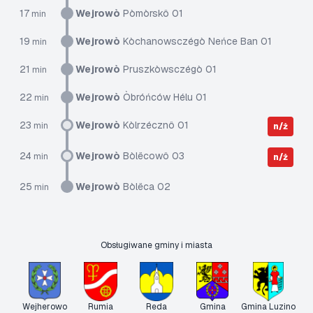
17
Wejrowò
Pòmòrskô 01
min
19
Wejrowò
Kòchanowsczégò Neńce Ban 01
min
21
Wejrowò
Pruszkòwsczégò 01
min
22
Wejrowò
Òbróńców Hélu 01
min
23
Wejrowò
Kòlrzécznô 01
min
n/ż
24
Wejrowò
Bòlëcowô 03
min
n/ż
25
Wejrowò
Bòlëca 02
min
Obsługiwane gminy i miasta
Wejherowo
Rumia
Reda
Gmina
Gmina Luzino