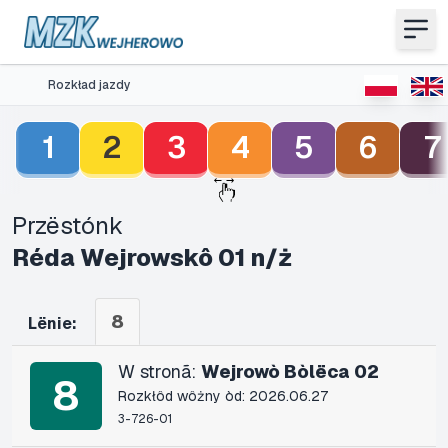
Rozkład jazdy
1
2
3
4
5
6
7
Przëstónk
Réda Wejrowskô 01 n/ż
8
Lënie:
W stronã:
Wejrowò Bòlëca 02
8
Rozkłôd wôżny òd: 2026.06.27
3-726-01