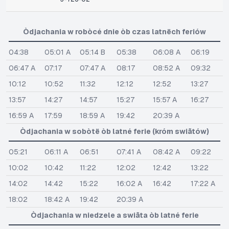
Òdjachania w robòcé dnie òb czas latnëch feriów
04:38
05:01 A
05:14 B
05:38
06:08 A
06:19
06:47 A
07:17
07:47 A
08:17
08:52 A
09:32
10:12
10:52
11:32
12:12
12:52
13:27
13:57
14:27
14:57
15:27
15:57 A
16:27
16:59 A
17:59
18:59 A
19:42
20:39 A
Òdjachania w sobòtë òb latné ferie (króm swiãtów)
05:21
06:11 A
06:51
07:41 A
08:42 A
09:22
10:02
10:42
11:22
12:02
12:42
13:22
14:02
14:42
15:22
16:02 A
16:42
17:22 A
18:02
18:42 A
19:42
20:39 A
Òdjachania w niedzele a swiãta òb latné ferie