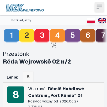
Rozkład jazdy
1
2
3
4
5
6
7
Przëstónk
Réda Wejrowskô 02 n/ż
8
Lënie:
W stronã:
Rëmiô Hańdlowé
8
Ceńtrum „Pòrt Rëmiô” 01
Rozkłôd wôżny òd: 2026.06.27
3-726-02