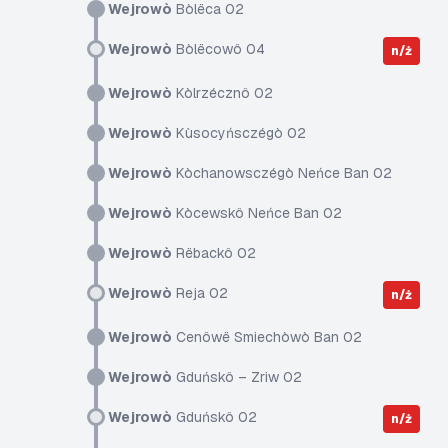
Wejrowò
Bòlëca 02
Wejrowò
Bòlëcowô 04
n/ż
Wejrowò
Kòlrzécznô 02
Wejrowò
Kùsocyńsczégò 02
Wejrowò
Kòchanowsczégò Neńce Ban 02
Wejrowò
Kòcewskô Neńce Ban 02
Wejrowò
Rëbackô 02
Wejrowò
Reja 02
n/ż
Wejrowò
Cenôwë Smiechòwò Ban 02
Wejrowò
Gduńskô – Zriw 02
Wejrowò
Gduńskô 02
n/ż