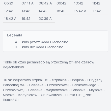
05:21
07:41 A
08:42 A
09:42
10:42
11:42
12:42
13:42
14:42
15:42
16:42 A
17:42
18:42 A
19:42
20:39 A
Legeńda
A
kurs przez: Reda Ciechocino
B
kurs do: Reda Ciechocino
Tôkle òb czas jachaniégò są przëczëną zmianë czasów
òdjachaniów
Tura
: Wejherowo Szpital 02 - Szpitalna - Chopina - I Brygady
Pancernej WP - Gdańska - Orzeszkowej - Fenikowskiego -
Orzeszkowej - Gdańska - Wejherowska - Gdańska - Młyńska -
Morska - Kosynierów - Grunwaldzka - Rumia C.H. „Port
Rumia” 01