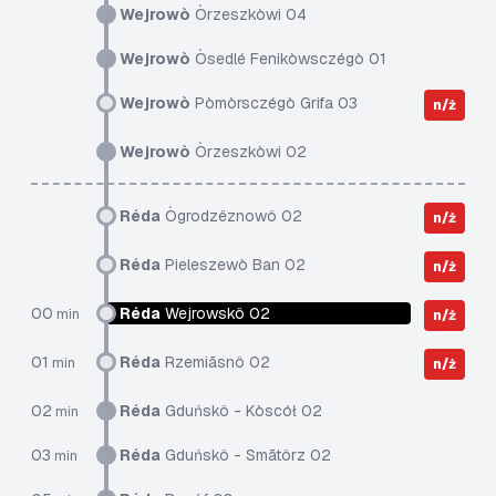
Wejrowò
Òrzeszkòwi 04
Wejrowò
Òsedlé Fenikòwsczégò 01
Wejrowò
Pòmòrsczégò Grifa 03
n/ż
Wejrowò
Òrzeszkòwi 02
Réda
Ògrodzëznowô 02
n/ż
Réda
Pieleszewò Ban 02
n/ż
00
Réda
Wejrowskô 02
min
n/ż
01
Réda
Rzemiãsnô 02
min
n/ż
02
Réda
Gduńskô - Kòscół 02
min
03
Réda
Gduńskô - Smãtôrz 02
min