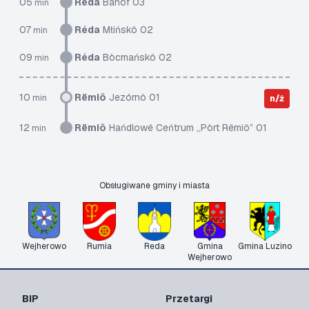
05
Réda
Banóf 03
min
07
Réda
Młińskô 02
min
09
Réda
Bòcmańskô 02
min
10
Rëmiô
Jezórnô 01
min
n/ż
12
Rëmiô
Hańdlowé Ceńtrum „Pòrt Rëmiô” 01
min
Obsługiwane gminy i miasta
Wejherowo
Rumia
Reda
Gmina
Gmina Luzino
Wejherowo
BIP
Przetargi