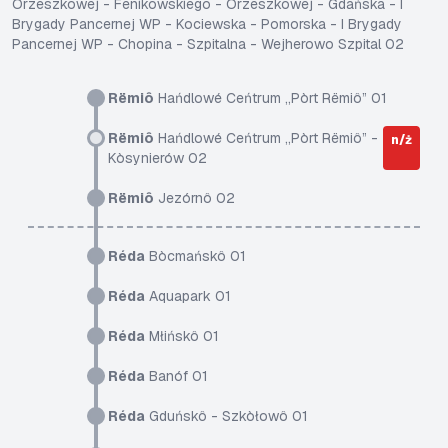
Orzeszkowej - Fenikowskiego - Orzeszkowej - Gdańska - I
Brygady Pancernej WP - Kociewska - Pomorska - I Brygady
Pancernej WP - Chopina - Szpitalna - Wejherowo Szpital 02
Rëmiô
Hańdlowé Ceńtrum „Pòrt Rëmiô” 01
Rëmiô
Hańdlowé Ceńtrum „Pòrt Rëmiô” -
n/ż
Kòsynierów 02
Rëmiô
Jezórnô 02
Réda
Bòcmańskô 01
Réda
Aquapark 01
Réda
Młińskô 01
Réda
Banóf 01
Réda
Gduńskô - Szkòłowô 01