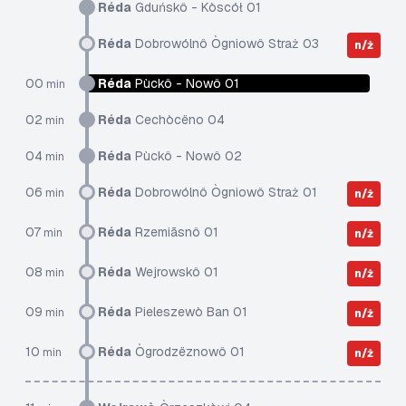
Réda
Gduńskô - Kòscół 01
Réda
Dobrowólnô Ògniowô Straż 03
n/ż
00
Réda
Pùckô - Nowô 01
min
02
Réda
Cechòcëno 04
min
04
Réda
Pùckô - Nowô 02
min
06
Réda
Dobrowólnô Ògniowô Straż 01
min
n/ż
07
Réda
Rzemiãsnô 01
min
n/ż
08
Réda
Wejrowskô 01
min
n/ż
09
Réda
Pieleszewò Ban 01
min
n/ż
10
Réda
Ògrodzëznowô 01
min
n/ż