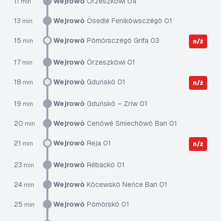
11
Wejrowò
Òrzeszkòwi 04
min
13
Wejrowò
Òsedlé Fenikòwsczégò 01
min
15
Wejrowò
Pòmòrsczégò Grifa 03
min
n/ż
17
Wejrowò
Òrzeszkòwi 01
min
18
Wejrowò
Gduńskô 01
min
n/ż
19
Wejrowò
Gduńskô – Zriw 01
min
20
Wejrowò
Cenôwë Smiechòwò Ban 01
min
21
Wejrowò
Reja 01
min
n/ż
23
Wejrowò
Rëbackô 01
min
24
Wejrowò
Kòcewskô Neńce Ban 01
min
25
Wejrowò
Pòmòrskô 01
min