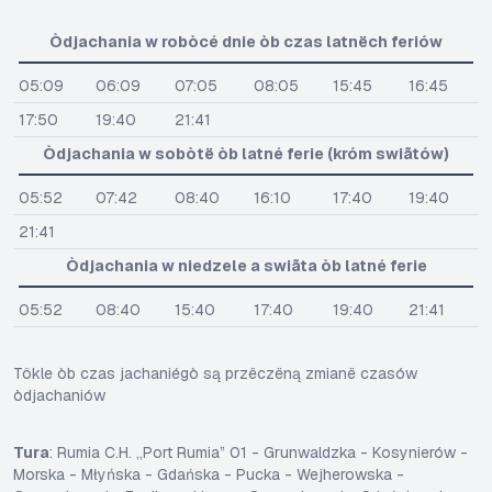
Òdjachania w robòcé dnie òb czas latnëch feriów
05:09
06:09
07:05
08:05
15:45
16:45
17:50
19:40
21:41
Òdjachania w sobòtë òb latné ferie (króm swiãtów)
05:52
07:42
08:40
16:10
17:40
19:40
21:41
Òdjachania w niedzele a swiãta òb latné ferie
05:52
08:40
15:40
17:40
19:40
21:41
Tôkle òb czas jachaniégò są przëczëną zmianë czasów
òdjachaniów
Tura
: Rumia C.H. „Port Rumia” 01 - Grunwaldzka - Kosynierów -
Morska - Młyńska - Gdańska - Pucka - Wejherowska -