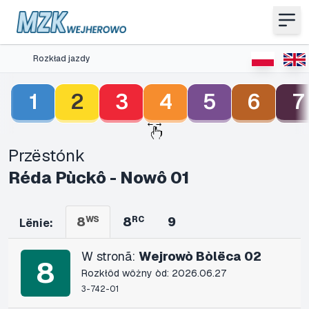
Rozkład jazdy
1
2
3
4
5
6
7
Przëstónk
Réda Pùckô - Nowô 01
8
WS
8
RC
9
Lënie:
W stronã:
Wejrowò Bòlëca 02
8
Rozkłôd wôżny òd: 2026.06.27
3-742-01