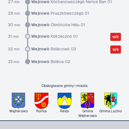
27
Wejrowò
Kòchanowsczégò Neńce Ban 01
min
29
Wejrowò
Pruszkòwsczégò 01
min
30
Wejrowò
Òbróńców Hélu 01
min
31
Wejrowò
Kòlrzécznô 01
min
n/ż
32
Wejrowò
Bòlëcowô 03
min
n/ż
33
Wejrowò
Bòlëca 02
min
Obsługiwane gminy i miasta
Wejherowo
Rumia
Reda
Gmina
Gmina Luzino
Wejherowo