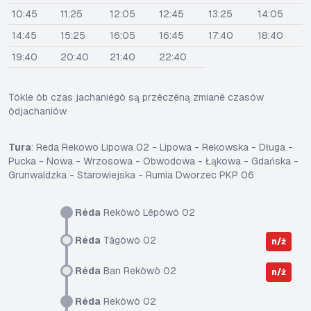
10:45
11:25
12:05
12:45
13:25
14:05
14:45
15:25
16:05
16:45
17:40
18:40
19:40
20:40
21:40
22:40
Tôkle òb czas jachaniégò są przëczëną zmianë czasów
òdjachaniów
Tura
: Reda Rekowo Lipowa 02 - Lipowa - Rekowska - Długa -
Pucka - Nowa - Wrzosowa - Obwodowa - Łąkowa - Gdańska -
Grunwaldzka - Starowiejska - Rumia Dworzec PKP 06
Réda
Rekòwò Lëpòwô 02
Réda
Tãgòwô 02
n/ż
Réda
Ban Rekòwò 02
n/ż
Réda
Rekòwò 02