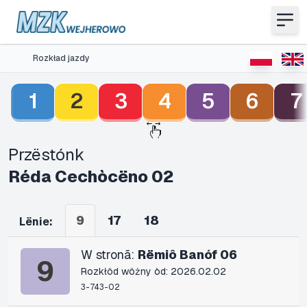
Rozkład jazdy
1
2
3
4
5
6
7
Przëstónk
Réda Cechòcëno 02
9
17
18
Lënie:
W stronã:
Rëmiô Banóf 06
9
Rozkłôd wôżny òd: 2026.02.02
3-743-02