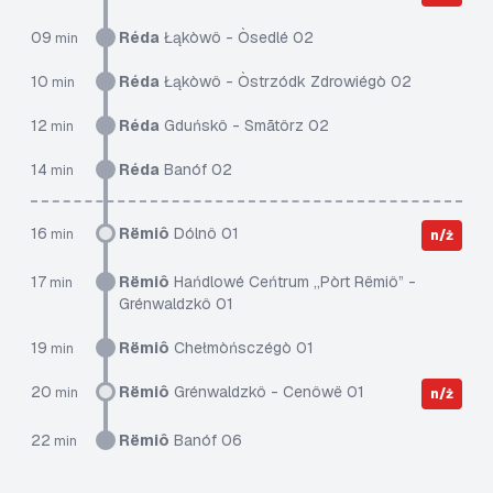
09
Réda
Łąkòwô - Òsedlé 02
min
10
Réda
Łąkòwô - Òstrzódk Zdrowiégò 02
min
12
Réda
Gduńskô - Smãtôrz 02
min
14
Réda
Banóf 02
min
16
Rëmiô
Dólnô 01
min
n/ż
17
Rëmiô
Hańdlowé Ceńtrum „Pòrt Rëmiô” -
min
Grénwaldzkô 01
19
Rëmiô
Chełmòńsczégò 01
min
20
Rëmiô
Grénwaldzkô - Cenôwë 01
min
n/ż
22
Rëmiô
Banóf 06
min