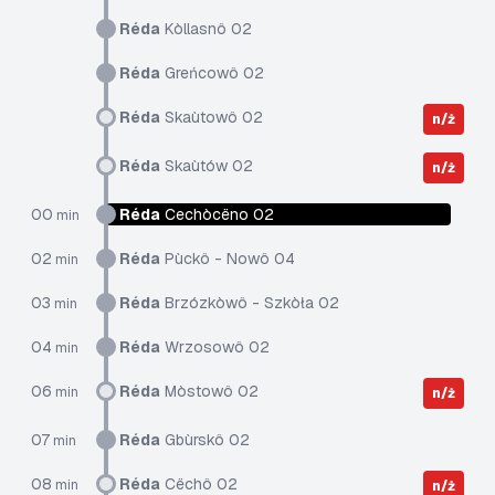
Réda
Kòllasnô 02
Réda
Greńcowô 02
Réda
Skaùtowô 02
n/ż
Réda
Skaùtów 02
n/ż
00
Réda
Cechòcëno 02
min
02
Réda
Pùckô - Nowô 04
min
03
Réda
Brzózkòwô - Szkòła 02
min
04
Réda
Wrzosowô 02
min
06
Réda
Mòstowô 02
min
n/ż
07
Réda
Gbùrskô 02
min
08
Réda
Cëchô 02
min
n/ż