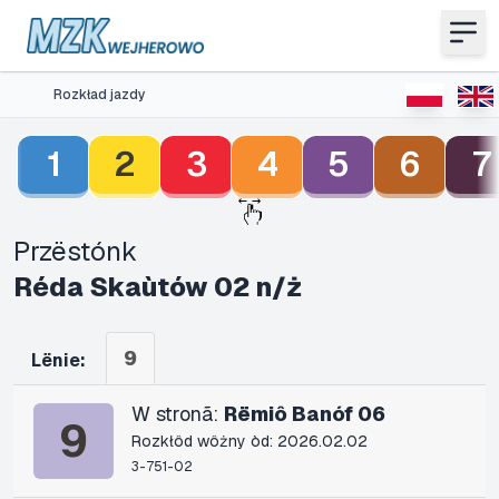
Rozkład jazdy
1
2
3
4
5
6
7
Przëstónk
Réda Skaùtów 02 n/ż
9
Lënie:
W stronã:
Rëmiô Banóf 06
9
Rozkłôd wôżny òd: 2026.02.02
3-751-02