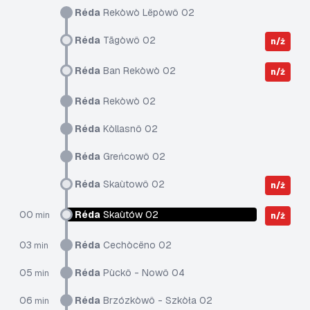
Réda
Rekòwò Lëpòwô 02
Réda
Tãgòwô 02
n/ż
Réda
Ban Rekòwò 02
n/ż
Réda
Rekòwò 02
Réda
Kòllasnô 02
Réda
Greńcowô 02
Réda
Skaùtowô 02
n/ż
00
Réda
Skaùtów 02
min
n/ż
03
Réda
Cechòcëno 02
min
05
Réda
Pùckô - Nowô 04
min
06
Réda
Brzózkòwô - Szkòła 02
min