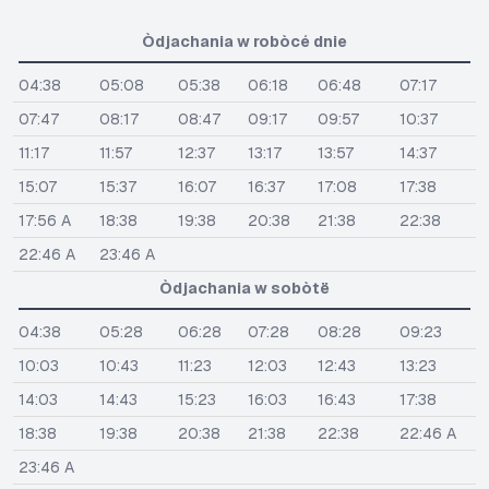
Òdjachania w robòcé dnie
04:38
05:08
05:38
06:18
06:48
07:17
07:47
08:17
08:47
09:17
09:57
10:37
11:17
11:57
12:37
13:17
13:57
14:37
15:07
15:37
16:07
16:37
17:08
17:38
17:56 A
18:38
19:38
20:38
21:38
22:38
22:46 A
23:46 A
Òdjachania w sobòtë
04:38
05:28
06:28
07:28
08:28
09:23
10:03
10:43
11:23
12:03
12:43
13:23
14:03
14:43
15:23
16:03
16:43
17:38
18:38
19:38
20:38
21:38
22:38
22:46 A
23:46 A