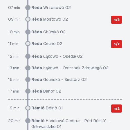
07
Réda
Wrzosowô 02
min
09
Réda
Mòstowô 02
min
n/ż
10
Réda
Gbùrskô 02
min
11
Réda
Cëchô 02
min
n/ż
12
Réda
Łąkòwô - Òsedlé 02
min
13
Réda
Łąkòwô - Òstrzódk Zdrowiégò 02
min
15
Réda
Gduńskô - Smãtôrz 02
min
17
Réda
Banóf 02
min
19
Rëmiô
Dólnô 01
min
n/ż
20
Rëmiô
Hańdlowé Ceńtrum „Pòrt Rëmiô” -
min
Grénwaldzkô 01