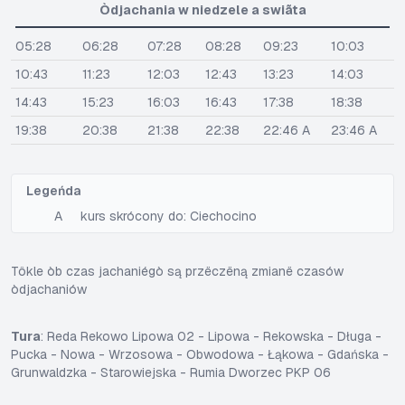
Òdjachania w niedzele a swiãta
05:28
06:28
07:28
08:28
09:23
10:03
10:43
11:23
12:03
12:43
13:23
14:03
14:43
15:23
16:03
16:43
17:38
18:38
19:38
20:38
21:38
22:38
22:46 A
23:46 A
Legeńda
A
kurs skrócony do: Ciechocino
Tôkle òb czas jachaniégò są przëczëną zmianë czasów
òdjachaniów
Tura
: Reda Rekowo Lipowa 02 - Lipowa - Rekowska - Długa -
Pucka - Nowa - Wrzosowa - Obwodowa - Łąkowa - Gdańska -
Grunwaldzka - Starowiejska - Rumia Dworzec PKP 06