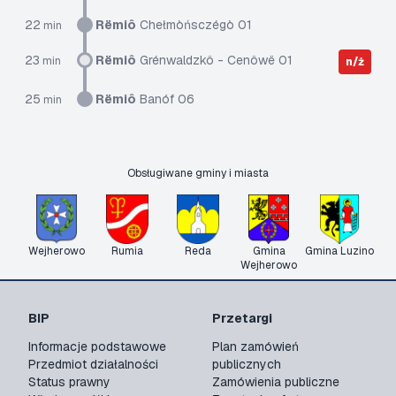
22
Rëmiô
Chełmòńsczégò 01
min
23
Rëmiô
Grénwaldzkô - Cenôwë 01
min
n/ż
25
Rëmiô
Banóf 06
min
Obsługiwane gminy i miasta
Wejherowo
Rumia
Reda
Gmina
Gmina Luzino
Wejherowo
BIP
Przetargi
Informacje podstawowe
Plan zamówień
Przedmiot działalności
publicznych
Status prawny
Zamówienia publiczne