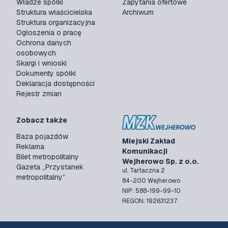
Władze spółki
Zapytania ofertowe
Struktura właścicielska
Archiwum
Struktura organizacyjna
Ogłoszenia o pracę
Ochrona danych
osobowych
Skargi i wnioski
Dokumenty spółki
Deklaracja dostępności
Rejestr zmian
Zobacz także
Baza pojazdów
Miejski Zakład
Reklama
Komunikacji
Bilet metropolitalny
Wejherowo Sp. z o.o.
Gazeta „Przystanek
ul. Tartaczna 2
metropolitalny”
84-200 Wejherowo
NIP: 588-199-99-10
REGON: 192631237