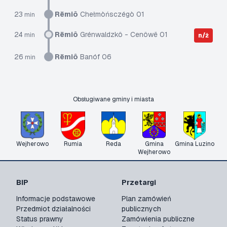
23
Rëmiô
Chełmòńsczégò 01
min
24
Rëmiô
Grénwaldzkô - Cenôwë 01
min
n/ż
26
Rëmiô
Banóf 06
min
Obsługiwane gminy i miasta
Wejherowo
Rumia
Reda
Gmina
Gmina Luzino
Wejherowo
BIP
Przetargi
Informacje podstawowe
Plan zamówień
Przedmiot działalności
publicznych
Status prawny
Zamówienia publiczne