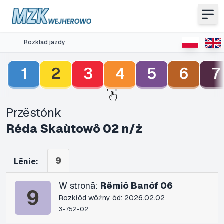
Rozkład jazdy
1
2
3
4
5
6
7
Przëstónk
Réda Skaùtowô 02 n/ż
9
Lënie:
W stronã:
Rëmiô Banóf 06
9
Rozkłôd wôżny òd: 2026.02.02
3-752-02