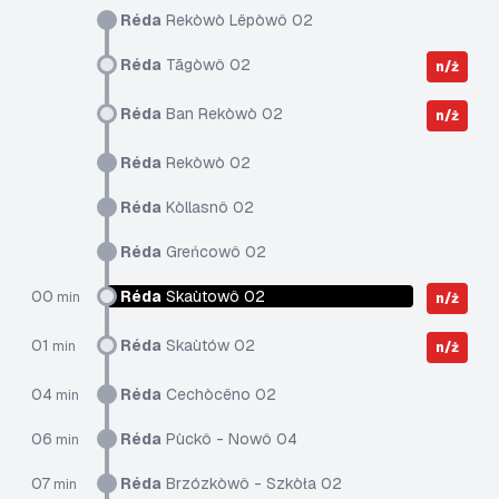
Réda
Rekòwò Lëpòwô 02
Réda
Tãgòwô 02
n/ż
Réda
Ban Rekòwò 02
n/ż
Réda
Rekòwò 02
Réda
Kòllasnô 02
Réda
Greńcowô 02
00
Réda
Skaùtowô 02
min
n/ż
01
Réda
Skaùtów 02
min
n/ż
04
Réda
Cechòcëno 02
min
06
Réda
Pùckô - Nowô 04
min
07
Réda
Brzózkòwô - Szkòła 02
min