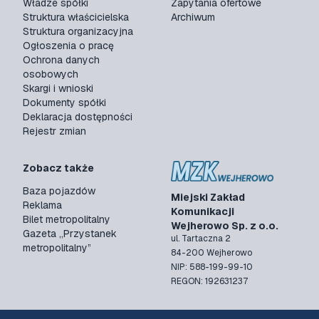
Władze spółki
Zapytania ofertowe
Struktura właścicielska
Archiwum
Struktura organizacyjna
Ogłoszenia o pracę
Ochrona danych
osobowych
Skargi i wnioski
Dokumenty spółki
Deklaracja dostępności
Rejestr zmian
Zobacz także
Baza pojazdów
Miejski Zakład
Reklama
Komunikacji
Bilet metropolitalny
Wejherowo Sp. z o.o.
Gazeta „Przystanek
ul. Tartaczna 2
metropolitalny”
84-200 Wejherowo
NIP: 588-199-99-10
REGON: 192631237