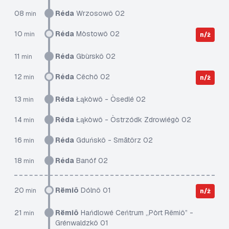
08
Réda
Wrzosowô 02
min
10
Réda
Mòstowô 02
min
n/ż
11
Réda
Gbùrskô 02
min
12
Réda
Cëchô 02
min
n/ż
13
Réda
Łąkòwô - Òsedlé 02
min
14
Réda
Łąkòwô - Òstrzódk Zdrowiégò 02
min
16
Réda
Gduńskô - Smãtôrz 02
min
18
Réda
Banóf 02
min
20
Rëmiô
Dólnô 01
min
n/ż
21
Rëmiô
Hańdlowé Ceńtrum „Pòrt Rëmiô” -
min
Grénwaldzkô 01