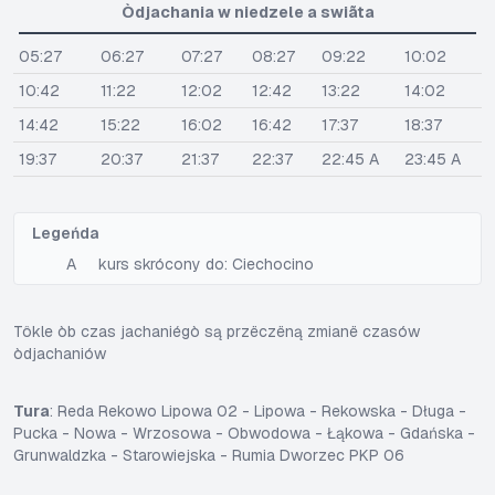
Òdjachania w niedzele a swiãta
05:27
06:27
07:27
08:27
09:22
10:02
10:42
11:22
12:02
12:42
13:22
14:02
14:42
15:22
16:02
16:42
17:37
18:37
19:37
20:37
21:37
22:37
22:45 A
23:45 A
Legeńda
A
kurs skrócony do: Ciechocino
Tôkle òb czas jachaniégò są przëczëną zmianë czasów
òdjachaniów
Tura
: Reda Rekowo Lipowa 02 - Lipowa - Rekowska - Długa -
Pucka - Nowa - Wrzosowa - Obwodowa - Łąkowa - Gdańska -
Grunwaldzka - Starowiejska - Rumia Dworzec PKP 06