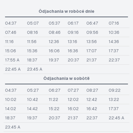
Òdjachania w robòcé dnie
04:37
05:07
05:37
06:17
06:47
07:16
07:46
08:16
08:46
09:16
09:56
10:36
11:16
11:56
12:36
13:16
13:56
14:36
15:06
15:36
16:06
16:36
17:07
17:37
17:55 A
18:37
19:37
20:37
21:37
22:37
22:45 A
23:45 A
Òdjachania w sobòtë
04:37
05:27
06:27
07:27
08:27
09:22
10:02
10:42
11:22
12:02
12:42
13:22
14:02
14:42
15:22
16:02
16:42
17:37
18:37
19:37
20:37
21:37
22:37
22:45 A
23:45 A